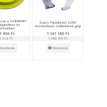
rcsa a GYÉMÁNT
Exact PipeBevel 220E
vágásához és
Hordozhato csőleélező gép
töréséhez
0 450 Ft
1 147 180 Ft
7 572 Ft
1 456 919 Ft
Részletek
Részletek