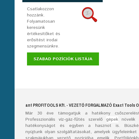
Csatlakozzon
hozzánk.
Folyamatosan
keresünk
értékesítőket és
erősítést irodai
szegmensünkre.
SZABAD POZÍCIÓK LISTÁJA
ant
PROFITOOLS
Kft.
- VEZETŐ FORGALMAZÓ E
xact
T
ools
O
Már
30
éve támogatjuk a hatékony csőszerelést
Professzionális víz-gáz-fűtés szerelő
gépek
növelik 
hatékonyságot és egyben a hasznot is. Büszké
nyújtunk olyan szolgáltatásokat, amelyek ügyfeleinket
szakmájukban vezető pozícióba emelik. Portfóliónk