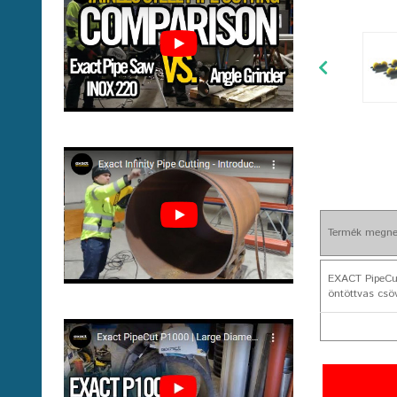
Termék megne
EXACT PipeCut
öntöttvas csö