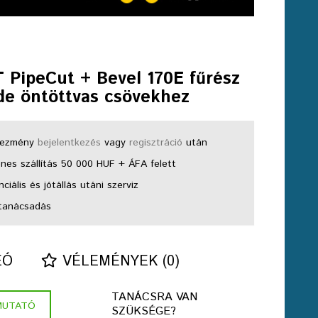
 PipeCut + Bevel 170E fűrész
de öntöttvas csövekhez
ezmény
bejelentkezés
vagy
regisztráció
után
nes szállítás 50 000 HUF + ÁFA felett
ciális és jótállás utáni szerviz
tanácsadás
EÓ
VÉLEMÉNYEK (0)
TANÁCSRA VAN
MUTATÓ
SZÜKSÉGE?