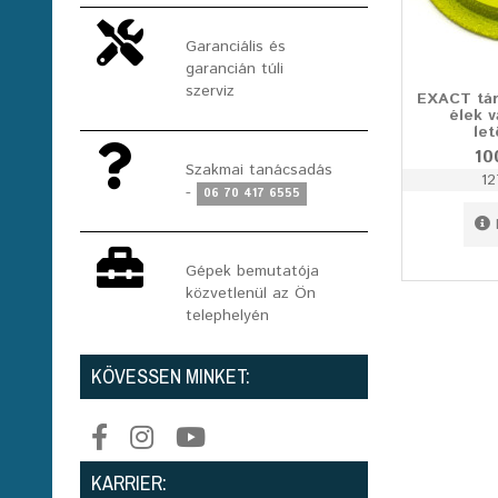
Garanciális és
garancián túli
szerviz
EXACT tá
élek 
le
10
Szakmai tanácsadás
12
-
06 70 417 6555
Gépek bemutatója
közvetlenül az Ön
telephelyén
KÖVESSEN MINKET:
KARRIER: