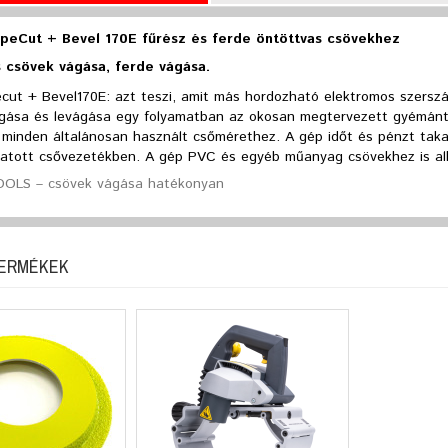
peCut + Bevel 170E fűrész és ferde öntöttvas csövekhez
 csövek vágása, ferde vágása.
ecut + Bevel170E: azt teszi, amit más hordozható elektromos szers
ágása és levágása egy folyamatban az okosan megtervezett gyémánt
 minden általánosan használt csőmérethez. A gép időt és pénzt taka
tatott csővezetékben. A gép PVC és egyéb műanyag csövekhez is al
OLS – csövek vágása hatékonyan
TERMÉKEK