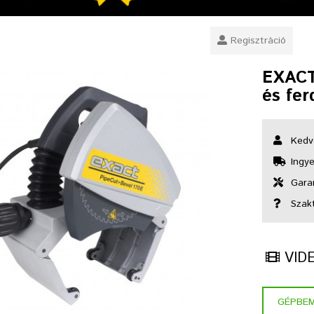
Regisztráció
EXACT
és fer
Kedv
Ingye
Garan
Szak
VID
GÉPBE