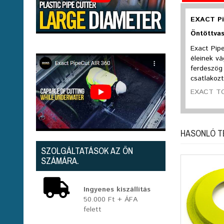
EXACT Pi
Öntöttvas
Exact Pip
éleinek v
ferdeszög
csatlakoz
EXACT TO
HASONLÓ 
SZOLGÁLTATÁSOK AZ ÖN
SZÁMÁRA.
Ingyenes kiszállítás
50.000 Ft + ÁFA
felett