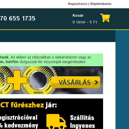
Regisztrácio
|
Bejelentkezés
Kosár
70 655 1735
0 tétel - 0 Ft
rtunk.
Az ebben az időszakban a webáruházon vagy az
én, hétfőn
dolgozzuk fel. Köszönjük megértésüket.