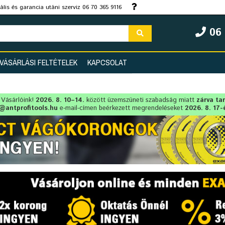
lis és garancia utáni szerviz 06 70 365 9116
06 
VÁSÁRLÁSI FELTÉTELEK
KAPCSOLAT
t Vásárlóink!
2026. 8. 10–14.
között üzemszüneti szabadság miatt
zárva ta
@antprofitools.hu
e-mail-címen beérkezett megrendeléseket
2026. 8. 17-