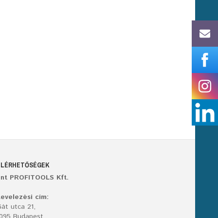
ELÉRHETŐSÉGEK
ant PROFITOOLS Kft.
evelezési cím:
át utca 21,
1095 Budapest