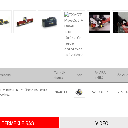
Termék
Ár ÁFA
vezése
Kép
Ár ÁFA
típusa
nélkül
 + Bevel 170E fűrész és ferde
7048119
579 330 Ft
735 74
vekhez
TERMÉKLEÍRÁS
VIDEÓ