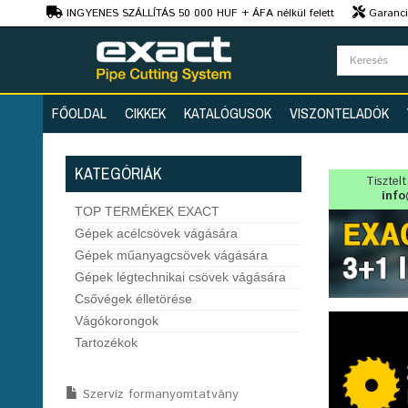
Ft
INGYENES SZÁLLÍTÁS 50 000 HUF + ÁFA nélkül felett
Garanciá
Szaktanácsadás
FŐOLDAL
CIKKEK
KATALÓGUSOK
VISZONTELADÓK
KATEGÓRIÁK
Tisztel
info
TOP TERMÉKEK EXACT
Gépek acélcsövek vágására
Gépek műanyagcsövek vágására
Gépek légtechnikai csövek vágására
Csővégek élletörése
Vágókorongok
Tartozékok
Szervíz formanyomtatvány