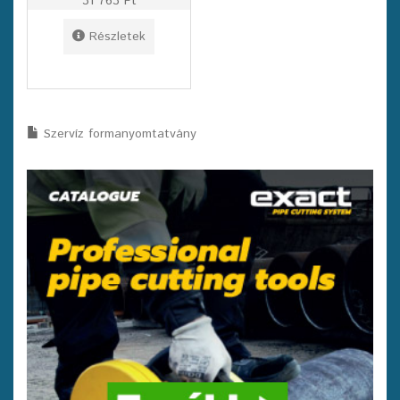
31 763 Ft
Részletek
Szervíz formanyomtatvány