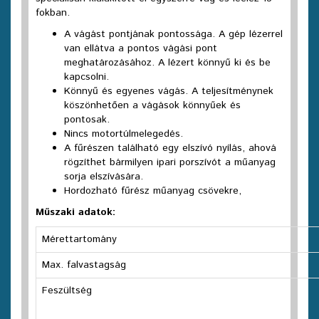
fokban.
A vágást pontjának pontossága. A gép lézerrel
van ellátva a pontos vágási pont
meghatározásához. A lézert könnyű ki és be
kapcsolni.
Könnyű és egyenes vágás. A teljesítménynek
köszönhetően a vágások könnyűek és
pontosak.
Nincs motortúlmelegedés.
A fűrészen található egy elszívó nyílás, ahová
rögzíthet bármilyen ipari porszívót a műanyag
sorja elszívására.
Hordozható fűrész műanyag csövekre,
Műszaki adatok:
Mérettartomány
Max. falvastagság
Feszültség