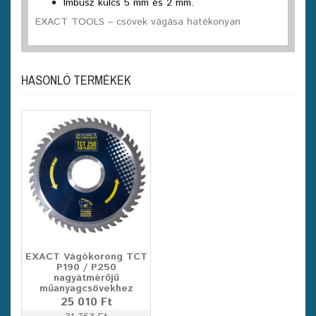
Imbusz kulcs 5 mm és 2 mm.
EXACT TOOLS – csövek vágása hatékonyan
HASONLÓ TERMÉKEK
EXACT Vágókorong TCT
P190 / P250
nagyátmérőjű
műanyagcsövekhez
25 010 Ft