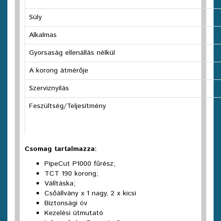
Súly
Alkalmas
Gyorsaság ellenállás nélkül
A korong átmérője
Szerviznyílás
Feszültség/Teljesítmény
Csomag tartalmazza:
PipeCut P1000 fűrész;
TCT 190 korong;
Válltáska;
Csőállvány x 1 nagy, 2 x kicsi
Biztonsági öv
Kezelési útmutató