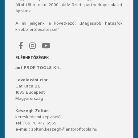
által több, mint 2000 aktív üzleti partnerkapcsolatot
ápolunk.
A mi jeligénk a következő: „Magasabb hatásfok
kisebb erőfeszítéssel”
ELÉRHETŐSÉGEK
ant PROFITOOLS Kft.
Levelezési cím:
Gát utca 21,
1095 Budapest
Magyarország
Keszegh Zoltán
kereskedelmi képviselő
tel.:
06 70 417 6555
e-mail:
zoltan.keszegh@antprofitools.hu