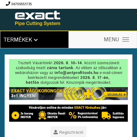
06706551735
Ft
MENU
TERMÉKEK
Tisztelt Vásárlóink!
2026. 8. 10–14.
között üzemszüneti
szabadság miatt
zárva tartunk.
Az ebben az időszakban a
webáruházon vagy az
info@antprofitools.hu
e-mail-címen
beérkezett megrendeléseket
2026. 8. 17-én,
hétfőn
dolgozzuk fel. Köszönjük megértésüket.
Regisztráció