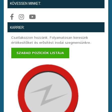
KÖVESSEN MINKET:
KARRIER:
Csatlakozzon hozzánk. Folyamatosan keresünk
értékesítőket és erősítést irodai szegmensünkre.
SZABAD POZÍCIÓK LISTÁJA