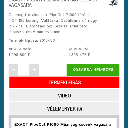
VÁGÁSÁRA
Csomag tartalmazza: PipeCut P1000 fűrész;
TCT 190 korong; Válltáska; Csőállvány x 1 nagy,
2 x kicsi; Biztonsági öv; Kezelési útmutató;
Imbusz kulcs 5 mm és 2 mm.
Termék típusa:
7010423
Ár ÁFA nélkül
Ár ÁFA-val
1 098 800 Ft
1 395 476 Ft
KOSÁRBA HELYEZÉS
TERMÉKLEÍRÁS
VIDEÓ
VÉLEMÉNYEK (0)
EXACT PipeCut P1000 Műanyag csövek vágására