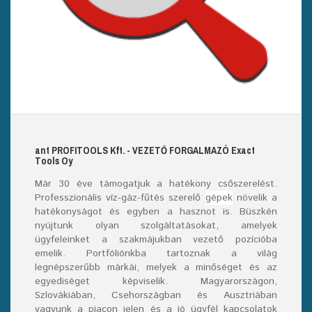
ant
PROFITOOLS
Kft.
- VEZETŐ FORGALMAZÓ E
xact
T
ools
O
y
Már
30
éve támogatjuk a hatékony csőszerelést.
Professzionális víz-gáz-fűtés szerelő
gépek
növelik a
hatékonyságot és egyben a hasznot is. Büszkén
nyújtunk olyan szolgáltatásokat, amelyek
ügyfeleinket a szakmájukban vezető pozícióba
emelik. Portfóliónkba tartoznak a világ
legnépszerűbb márkái, melyek a minőséget és az
egyediséget képviselik. Magyarországon,
Szlovákiában, Csehországban és Ausztriában
vagyunk a piacon jelen és a jó ügyfél kapcsolatok