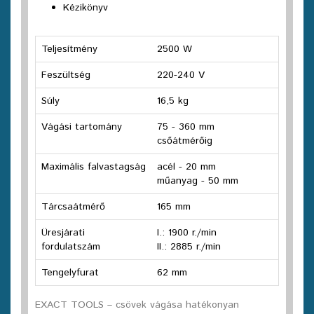
Kézikönyv
Teljesítmény
2500 W
Feszültség
220-240 V
Súly
16,5 kg
Vágási tartomány
75 - 360 mm
csőátmérőig
Maximális falvastagság
acél - 20 mm
műanyag - 50 mm
Tárcsaátmérő
165 mm
Üresjárati
I.: 1900 r./min
fordulatszám
II.: 2885 r./min
Tengelyfurat
62 mm
EXACT TOOLS – csövek vágása hatékonyan