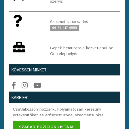
szerviz
Szakmai tanácsadás -
06 70 417 6555
Gépek bemutatója közvetlenül az
Ön telephelyén
KÖVESSEN MINKET:
KARRIER:
Csatlakozzon hozzánk. Folyamatosan keresünk
értékesítőket és erősítést irodai szegmensünkre.
SZABAD POZÍCIÓK LISTÁJA