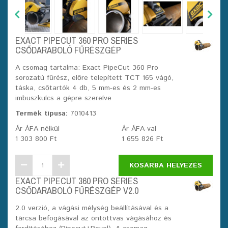
EXACT PIPECUT 360 PRO SERIES
CSŐDARABOLÓ FŰRÉSZGÉP
A csomag tartalma: Exact PipeCut 360 Pro
sorozatú fűrész, előre telepített TCT 165 vágó,
táska, csőtartók 4 db, 5 mm-es és 2 mm-es
imbuszkulcs a gépre szerelve
Termék típusa:
7010413
Ár ÁFA nélkül
Ár ÁFA-val
1 303 800 Ft
1 655 826 Ft
KOSÁRBA HELYEZÉS
EXACT PIPECUT 360 PRO SERIES
CSŐDARABOLÓ FŰRÉSZGÉP V2.0
2.0 verzió, a vágási mélység beállításával és a
tárcsa befogásával az öntöttvas vágásához és