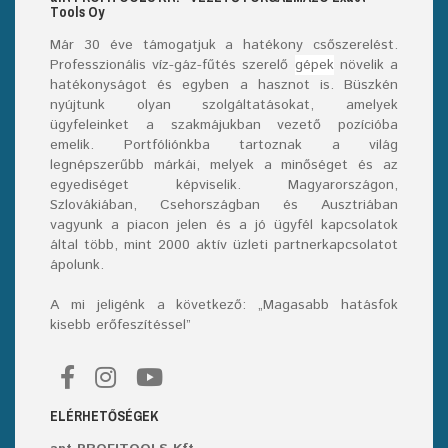
T
ools
O
y
Már
30
éve támogatjuk a hatékony csőszerelést.
Professzionális víz-gáz-fűtés szerelő
gépek
növelik a
hatékonyságot és egyben a hasznot is. Büszkén
nyújtunk olyan szolgáltatásokat, amelyek
ügyfeleinket a szakmájukban vezető pozícióba
emelik. Portfóliónkba tartoznak a világ
legnépszerűbb márkái, melyek a minőséget és az
egyediséget képviselik. Magyarországon,
Szlovákiában, Csehországban és Ausztriában
vagyunk a piacon jelen és a jó ügyfél kapcsolatok
által több, mint 2000 aktív üzleti partnerkapcsolatot
ápolunk.
A mi jeligénk a következő: „Magasabb hatásfok
kisebb erőfeszítéssel”
ELÉRHETŐSÉGEK