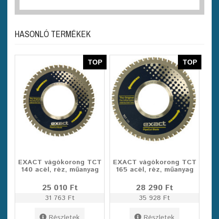
HASONLÓ TERMÉKEK
TOP
TOP
EXACT vágókorong TCT
EXACT vágókorong TCT
140 acél, réz, műanyag
165 acél, réz, műanyag
25 010 Ft
28 290 Ft
31 763 Ft
35 928 Ft
Részletek
Részletek