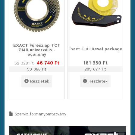
EXACT Fűrészlap TCT
Exact Cut+Bevel package
Z140 univerzális -
economy
46 740 Ft
161 950 Ft
62 320 Ft
59 360 Ft
205 677 Ft
Részletek
Részletek
Szervíz formanyomtatvány