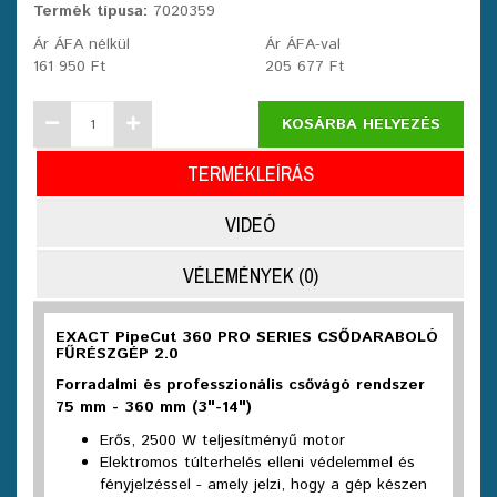
Termék típusa:
7020359
Ár ÁFA nélkül
Ár ÁFA-val
161 950 Ft
205 677 Ft
KOSÁRBA HELYEZÉS
TERMÉKLEÍRÁS
VIDEÓ
VÉLEMÉNYEK (0)
EXACT PipeCut 360 PRO SERIES CSŐDARABOLÓ
FŰRÉSZGÉP 2.0
Forradalmi és professzionális csővágó rendszer
75 mm - 360 mm (3"-14")
Erős, 2500 W teljesítményű motor
Elektromos túlterhelés elleni védelemmel és
fényjelzéssel - amely jelzi, hogy a gép készen