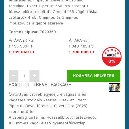
ferdítéséhez (Pipecut+Bevel). A csomag
tartalma: Exact PipeCut 360 Pro sorozatú
fűrész, előre telepített Cermet 165 vágó, táska,
csőtartók 4 db, 5 mm-es és 2 mm-es
imbuszkulcs a gépre szerelve
Termék típusa:
7020360
Ár ÁFA nélkül
Ár ÁFA-val
1 455 500 Ft
1 848 485 Ft
1 339 060 Ft
1 700 606 Ft
8%
KOSÁRBA HELYEZÉS
EXACT CUT+BEVEL PACKAGE
Öntöttvas csövek egyidejű élvágására és
vágására szolgáló készlet. Csak az Exact
Pipecut+Bevel fűrészek új verzióira (2025)
szerelhető fel.
A csomag tartalma: Hosszabbított fűrészvédő,
165 mm-es vágó+élező gyémántfűrészlap