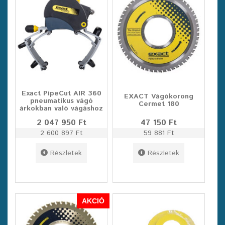
Exact PipeCut AIR 360
EXACT Vágókorong
pneumatikus vágó
Cermet 180
árkokban való vágáshoz
2 047 950 Ft
47 150 Ft
2 600 897 Ft
59 881 Ft
Részletek
Részletek
AKCIÓ