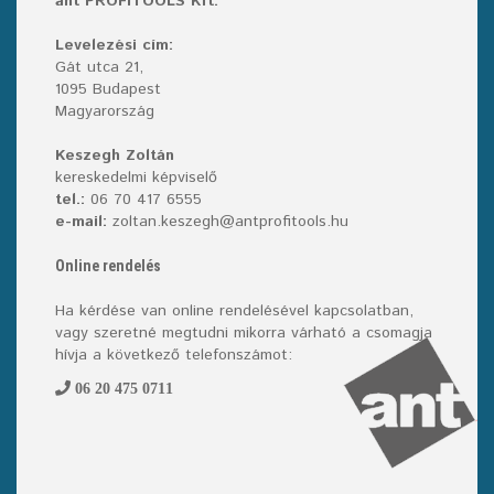
ant PROFITOOLS Kft.
Levelezési cím:
Gát utca 21,
1095 Budapest
Magyarország
Keszegh Zoltán
kereskedelmi képviselő
tel.:
06 70 417 6555
e-mail:
zoltan.keszegh@antprofitools.hu
Online rendelés
Ha kérdése van online rendelésével kapcsolatban,
vagy szeretné megtudni mikorra várható a csomagja
hívja a következő telefonszámot:
06 20 475 0711