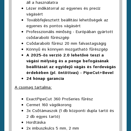
áll a használatra
Lézer indikátorral az egyenes és precíz
vágásért
Továbbfejlesztett beállítási lehetőségek az
egyenes és pontos vágásért
Professzionális minőség - Európában gyártott
csődaraboló fűrészgép
Csődaraboló fűrész 20 mm falvastagságig
Könnyű és könnyen mozgatható fűrészgép
A 2025-ös verzió
2.0
lehetővé teszi a
vágási mélység és a penge befogásának
beállítását az egyidejű vágás és ferdevágás
érdekében (pl. öntöttvas) - PipeCut+Bevel
24 hónap garancia
A csomag tartalma:
ExactPipeCut 360 ProSeries fűrész
Cermet 160 vágókorong
3x Csőtámaszok (1 db központi dupla tartó és
2 db egyes tartó)
Hordtáska
2x imbuszkulcs 5 mm, 2 mm