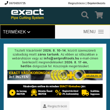
06706551735
Regisztrácio
|
Bejelentkezés
Ft
MENU
TERMÉKEK
Tisztelt Vásárlóink!
2026. 8. 10–14.
között üzemszüneti
szabadság miatt
zárva tartunk.
Az ebben az időszakban a
webáruházon vagy az
info@antprofitools.hu
e-mail-címen
beérkezett megrendeléseket
2026. 8. 17-én,
hétfőn
dolgozzuk fel. Köszönjük megértésüket.
Regisztráció