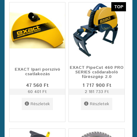
TOP
EXACT PipeCut 460 PRO
EXACT Ipari porszívó
SERIES csődaraboló
csatlakozás
fűrészgép 2.0
47 560 Ft
1 717 900 Ft
60 401 Ft
2 181 733 Ft
Részletek
Részletek