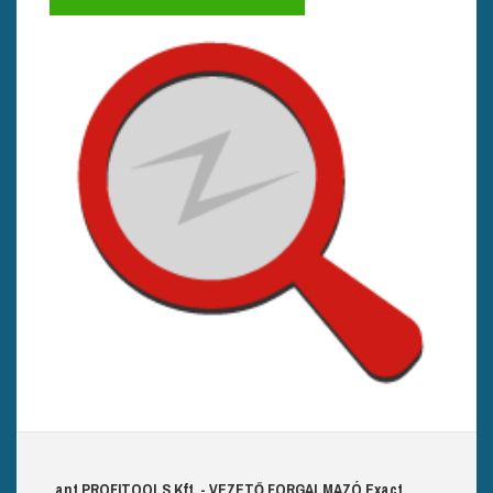
ant
PROFITOOLS
Kft.
- VEZETŐ FORGALMAZÓ E
xact