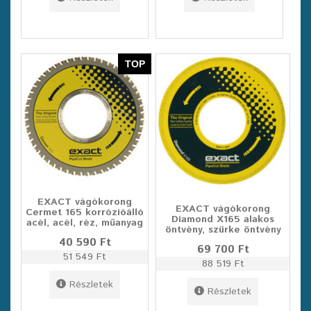
TOP
EXACT vágókorong
EXACT vágókorong
Cermet 165 korrózióálló
Diamond X165 alakos
acél, acél, réz, műanyag
öntvény, szürke öntvény
40 590 Ft
69 700 Ft
51 549 Ft
88 519 Ft
Részletek
Részletek