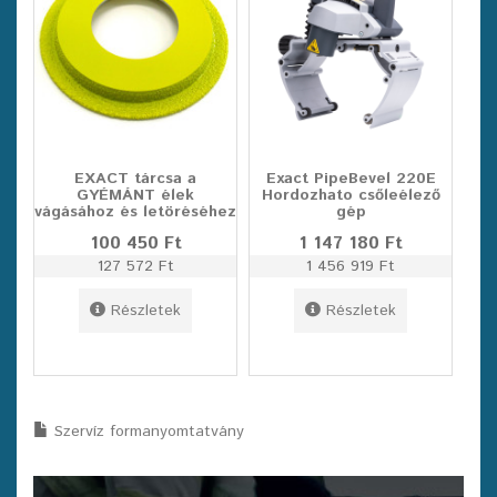
EXACT tárcsa a
Exact PipeBevel 220E
GYÉMÁNT élek
Hordozhato csőleélező
vágásához és letöréséhez
gép
100 450 Ft
1 147 180 Ft
127 572 Ft
1 456 919 Ft
Részletek
Részletek
Szervíz formanyomtatvány