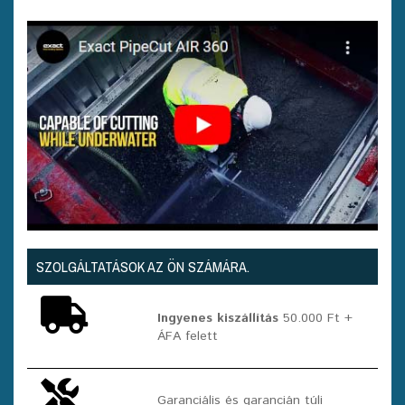
SZOLGÁLTATÁSOK AZ ÖN SZÁMÁRA.
Ingyenes kiszállítás
50.000 Ft +
ÁFA felett
Garanciális és garancián túli