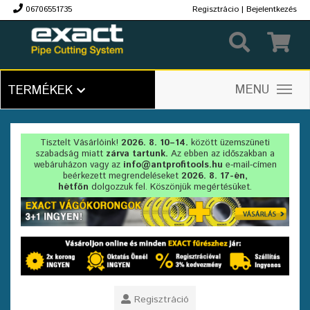
06706551735
Regisztrácio
|
Bejelentkezés
Ft
MENU
TERMÉKEK
Tisztelt Vásárlóink!
2026. 8. 10–14.
között üzemszüneti
szabadság miatt
zárva tartunk.
Az ebben az időszakban a
webáruházon vagy az
info@antprofitools.hu
e-mail-címen
beérkezett megrendeléseket
2026. 8. 17-én,
hétfőn
dolgozzuk fel. Köszönjük megértésüket.
Regisztráció