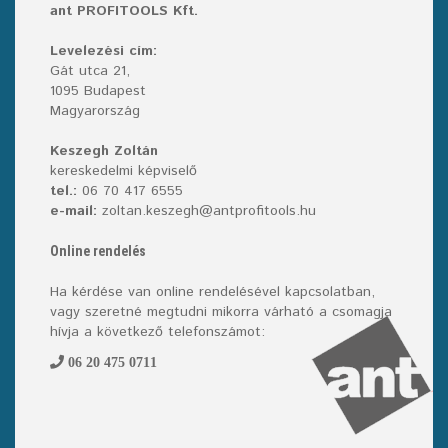
ant PROFITOOLS Kft.
Levelezési cím:
Gát utca 21,
1095 Budapest
Magyarország
Keszegh Zoltán
kereskedelmi képviselő
tel.:
06 70 417 6555
e-mail:
zoltan.keszegh@antprofitools.hu
Online rendelés
Ha kérdése van online rendelésével kapcsolatban,
vagy szeretné megtudni mikorra várható a csomagja
hívja a következő telefonszámot:
06 20 475 0711