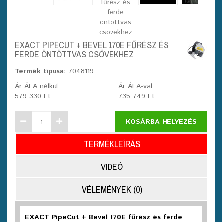
EXACT PIPECUT + BEVEL 170E FŰRÉSZ ÉS
FERDE ÖNTÖTTVAS CSÖVEKHEZ
Termék típusa:
7048119
Ár ÁFA nélkül
Ár ÁFA-val
579 330 Ft
735 749 Ft
KOSÁRBA HELYEZÉS
TERMÉKLEÍRÁS
VIDEÓ
VÉLEMÉNYEK (0)
EXACT PipeCut + Bevel 170E fűrész és ferde