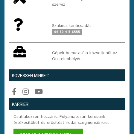
szerviz
Szakmai tanácsadás -
06 70 417 6555
Gépek bemutatója közvetlenül az
Ön telephelyén
KÖVESSEN MINKET:
KARRIER:
Csatlakozzon hozzánk. Folyamatosan keresünk
értékesítőket és erősítést irodai szegmensünkre.