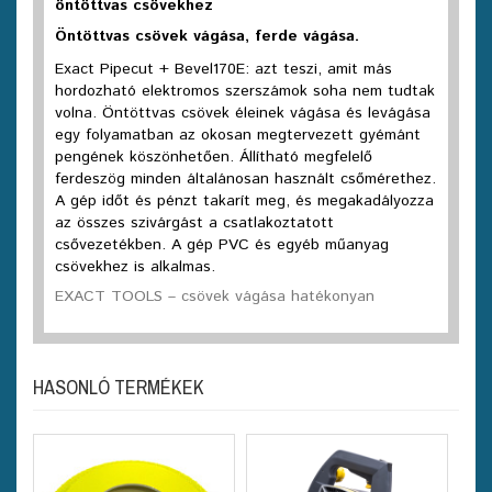
öntöttvas csövekhez
Öntöttvas csövek vágása, ferde vágása.
Exact Pipecut + Bevel170E: azt teszi, amit más
hordozható elektromos szerszámok soha nem tudtak
volna. Öntöttvas csövek éleinek vágása és levágása
egy folyamatban az okosan megtervezett gyémánt
pengének köszönhetően. Állítható megfelelő
ferdeszög minden általánosan használt csőmérethez.
A gép időt és pénzt takarít meg, és megakadályozza
az összes szivárgást a csatlakoztatott
csővezetékben. A gép PVC és egyéb műanyag
csövekhez is alkalmas.
EXACT TOOLS – csövek vágása hatékonyan
HASONLÓ TERMÉKEK