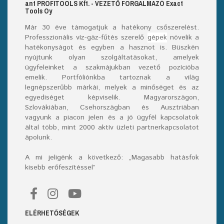
ant
PROFITOOLS
Kft.
- VEZETŐ FORGALMAZÓ E
xact
T
ools
O
y
Már
30
éve támogatjuk a hatékony csőszerelést.
Professzionális víz-gáz-fűtés szerelő
gépek
növelik a
hatékonyságot és egyben a hasznot is. Büszkén
nyújtunk olyan szolgáltatásokat, amelyek
ügyfeleinket a szakmájukban vezető pozícióba
emelik. Portfóliónkba tartoznak a világ
legnépszerűbb márkái, melyek a minőséget és az
egyediséget képviselik. Magyarországon,
Szlovákiában, Csehországban és Ausztriában
vagyunk a piacon jelen és a jó ügyfél kapcsolatok
által több, mint 2000 aktív üzleti partnerkapcsolatot
ápolunk.
A mi jeligénk a következő: „Magasabb hatásfok
kisebb erőfeszítéssel”
ELÉRHETŐSÉGEK