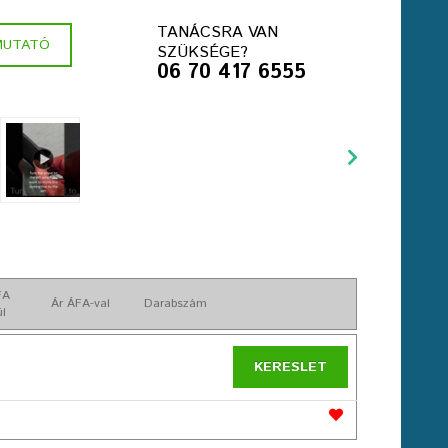
TANÁCSRA VAN
MUTATÓ
SZÜKSÉGE?
06 70 417 6555
FA
Ár ÁFA-val
Darabszám
ül
KERESLET