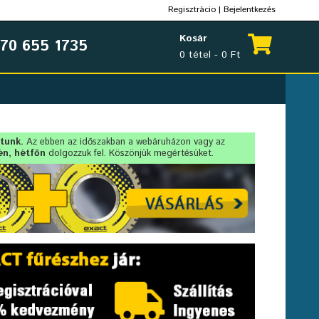
Regisztrácio
|
Bejelentkezés
Kosár
70 655 1735
0 tétel - 0 Ft
rtunk.
Az ebben az időszakban a webáruházon vagy az
én, hétfőn
dolgozzuk fel. Köszönjük megértésüket.