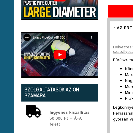
• AZ ÉRT
Helyettes
szabályoz
Fűrészren
Kön
Max
Nag
Mer
SZOLGÁLTATÁSOK AZ ÖN
Mini
SZÁMÁRA.
Pra
Legkönnye
Ingyenes kiszállítás
Felhaszná
50.000 Ft + ÁFA
gyorsan v
felett