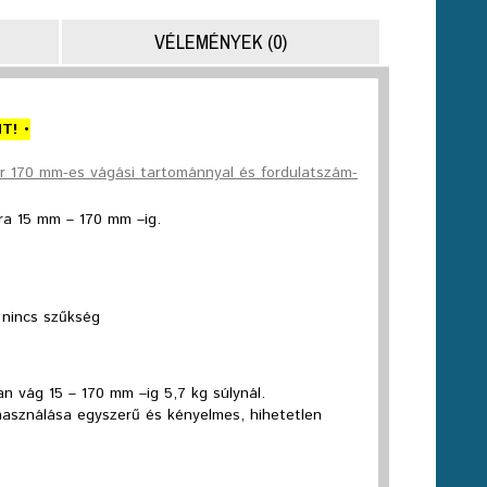
VÉLEMÉNYEK (0)
T! •
r 170 mm-es vágási tartománnyal és fordulatszám-
a 15 mm – 170 mm –ig.
 nincs szűkség
 vág 15 – 170 mm –ig 5,7 kg súlynál.
használása egyszerű és kényelmes, hihetetlen