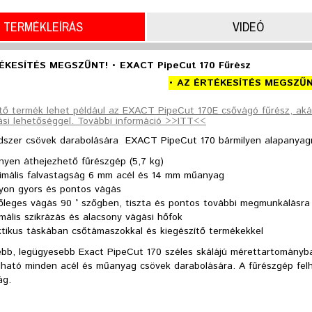
TERMÉKLEÍRÁS
VIDEÓ
ÉKESÍTÉS MEGSZŰNT! • EXACT PipeCut 170 Fűrész
• AZ ÉRTÉKESÍTÉS MEGSZŰN
ítő termék lehet például az EXACT PipeCut 170E csővágó fűrész, aká
ási lehetőséggel. További információ >>ITT<<
dszer csövek darabolására EXACT PipeCut 170 bármilyen alapanyagr
nyen áthejezhető fűrészgép (5,7 kg)
imális falvastagság 6 mm acél és 14 mm műanyag
yon gyors és pontos vágás
őleges vágás 90 ˚ szőgben, tiszta és pontos további megmunkálásra
mális szikrázás és alacsony vágási hőfok
ktikus táskában csőtámaszokkal és kiegészítő termékekkel
bb, legügyesebb Exact PipeCut 170 széles skálájú mérettartományban
lható minden acél és műanyag csövek darabolására. A fűrészgép fel
ág.