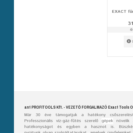
EXACT fűr
31
4
ant
PROFITOOLS
Kft.
- VEZETŐ FORGALMAZÓ E
xact
T
ools
O
Már
30
éve támogatjuk a hatékony csőszerelést
Professzionális víz-gáz-fűtés szerelő
gépek
növelik 
hatékonyságot és egyben a hasznot is. Büszké
nyújtunk olyan szolgáltatásokat, amelyek ügyfeleinket