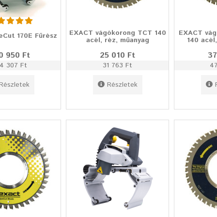
EXACT vágókorong TCT 140
EXACT vág
Cut 170E Fűrész
acél, réz, műanyag
140 acél
0 950 Ft
25 010 Ft
37
4 307 Ft
31 763 Ft
47
Részletek
Részletek