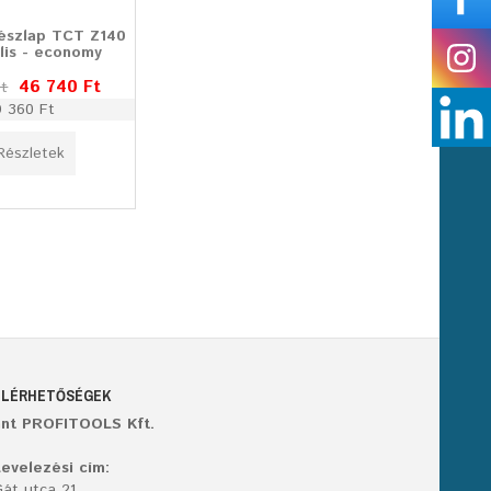
észlap TCT Z140
lis - economy
46 740 Ft
Ft
9 360 Ft
Részletek
ELÉRHETŐSÉGEK
ant PROFITOOLS Kft.
evelezési cím:
át utca 21,