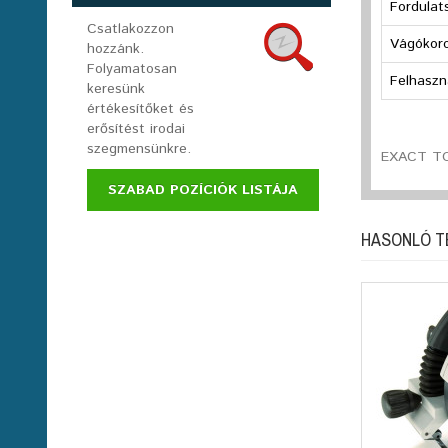
Fordula
Csatlakozzon
Vágókor
hozzánk.
Folyamatosan
Felhaszn
keresünk
értékesítőket és
erősítést irodai
szegmensünkre.
EXACT TO
SZABAD POZÍCIÓK LISTÁJA
HASONLÓ 