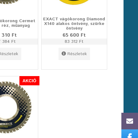
EXACT vágókorong Diamond
ókorong Cermet
X140 alakos öntvény, szürke
, réz, műanyag
öntvény
 310 Ft
65 600 Ft
 384 Ft
83 312 Ft
Részletek
Részletek
AKCIÓ