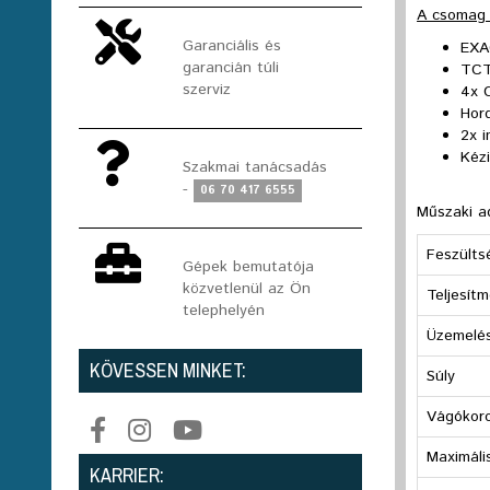
A csomag 
Garanciális és
EXA
garancián túli
TCT
szerviz
4x 
Hor
2x 
Kéz
Szakmai tanácsadás
-
06 70 417 6555
Műszaki a
Feszülts
Gépek bemutatója
közvetlenül az Ön
Teljesít
telephelyén
Üzemelé
KÖVESSEN MINKET:
Súly
Vágókor
Maximáli
KARRIER: