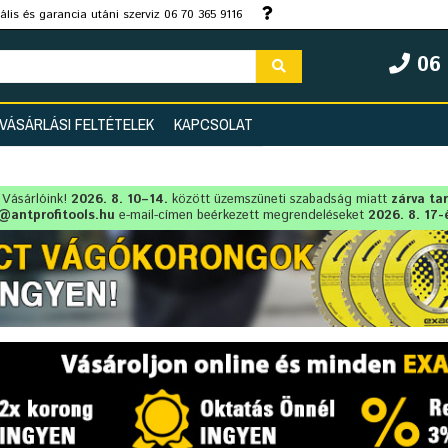
lis és garancia utáni szerviz 06 70 365 9116
06 
VÁSÁRLÁSI FELTÉTELEK
KAPCSOLAT
t Vásárlóink!
2026. 8. 10–14.
között üzemszüneti szabadság miatt
zárva ta
@antprofitools.hu
e-mail-címen beérkezett megrendeléseket
2026. 8. 17-