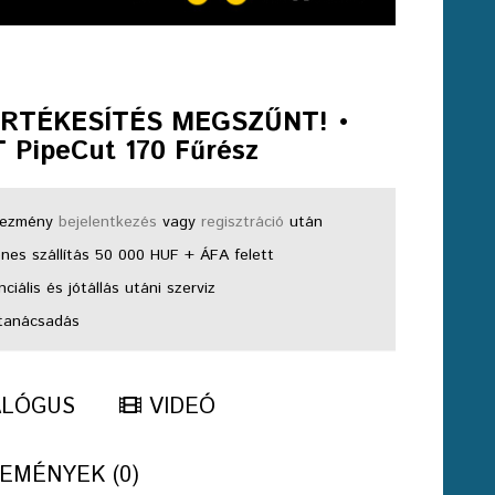
ÉRTÉKESÍTÉS MEGSZŰNT! •
 PipeCut 170 Fűrész
ezmény
bejelentkezés
vagy
regisztráció
után
nes szállítás 50 000 HUF + ÁFA felett
ciális és jótállás utáni szerviz
tanácsadás
ALÓGUS
VIDEÓ
EMÉNYEK (0)