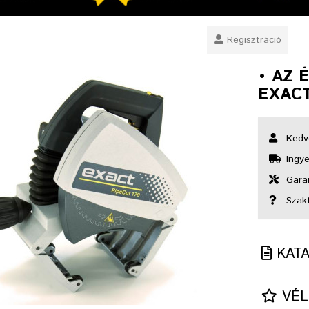
Regisztráció
• AZ 
EXACT
Kedv
Ingye
Garan
Szak
KAT
VÉL