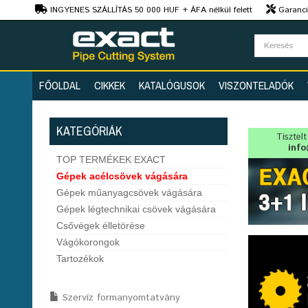
Ft
INGYENES SZÁLLÍTÁS 50 000 HUF + ÁFA nélkül felett
Garanciá
Szaktanácsadás
FŐOLDAL
CIKKEK
KATALÓGUSOK
VISZONTELADÓK
KATEGÓRIÁK
Tisztel
info
TOP TERMÉKEK EXACT
Gépek acélcsövek vágására
Gépek műanyagcsövek vágására
Gépek légtechnikai csövek vágására
Csővégek élletörése
Vágókorongok
Tartozékok
Szervíz formanyomtatvány