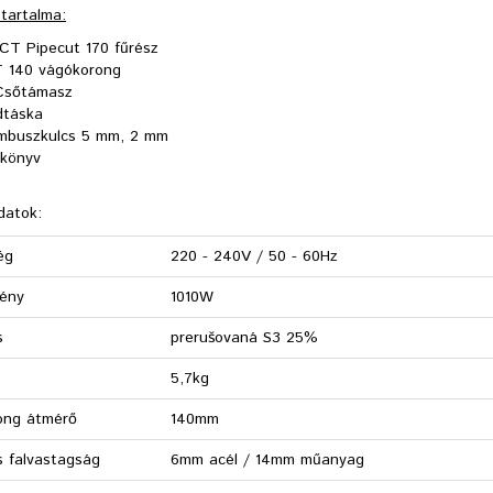
tartalma:
CT Pipecut 170 fűrész
 140 vágókorong
Csőtámasz
dtáska
imbuszkulcs 5 mm, 2 mm
ikönyv
datok:
ég
220 - 240V / 50 - 60Hz
mény
1010W
s
prerušovaná S3 25%
5,7kg
ong átmérő
140mm
s falvastagság
6mm acél / 14mm műanyag