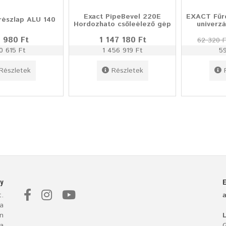
Exact PipeBevel 220E
EXACT Fűr
észlap ALU 140
Hordozhato csőleélező gép
univerzá
 980 Ft
1 147 180 Ft
62 320 
0 615 Ft
1 456 919 Ft
5
Részletek
Részletek
y
.
a
n
L
 a
G