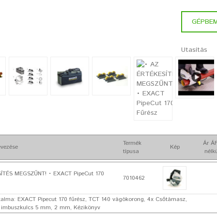
GÉPBE
Utasítás
Termék
Ár Á
vezése
Kép
típusa
nélk
ÍTÉS MEGSZŰNT! • EXACT PipeCut 170
7010462
alma: EXACT Pipecut 170 fűrész, TCT 140 vágókorong, 4x Csőtámasz,
x imbuszkulcs 5 mm, 2 mm, Kézikönyv