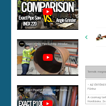
Termék megne
• AZ ÉRTÉKES
Fűrész
A csomag tart
Hordtáska, 2