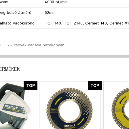
tszám
4000 ot/min
ong belső átmérő
62mm
álható vágókorong
TCT 140, TCT Z140, Cermet 140, Cermet X1
OLS – csövek vágása hatékonyan
TERMÉKEK
TOP
TOP