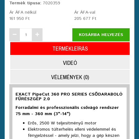
Termék típusa:
7020359
Ár ÁFA nélkül
Ár ÁFA-val
161 950 Ft
205 677 Ft
KOSÁRBA HELYEZÉS
TERMÉKLEÍRÁS
VIDEÓ
VÉLEMÉNYEK (0)
EXACT PipeCut 360 PRO SERIES CSŐDARABOLÓ
FŰRÉSZGÉP 2.0
Forradalmi és professzionális csővágó rendszer
75 mm - 360 mm (3"-14")
Erős, 2500 W teljesítményű motor
Elektromos túlterhelés elleni védelemmel és
fényjelzéssel - amely jelzi, hogy a gép készen