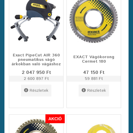
Exact PipeCut AIR 360
EXACT Vágókorong
pneumatikus vágó
Cermet 180
árkokban való vágáshoz
2 047 950 Ft
47 150 Ft
2 600 897 Ft
59 881 Ft
Részletek
Részletek
AKCIÓ