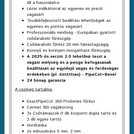
áll a használatra
Lézer indikátorral az egyenes és precíz
vágásért
Továbbfejlesztett beállítási lehetőségek az
egyenes és pontos vágásért
Professzionális minőség - Európában gyártott
csődaraboló fűrészgép
Csődaraboló fűrész 20 mm falvastagságig
Könnyű és könnyen mozgatható fűrészgép
A 2025-ös verzió
2.0
lehetővé teszi a
vágási mélység és a penge befogásának
beállítását az egyidejű vágás és ferdevágás
érdekében (pl. öntöttvas) - PipeCut+Bevel
24 hónap garancia
A csomag tartalma:
ExactPipeCut 360 ProSeries fűrész
Cermet 160 vágókorong
3x Csőtámaszok (1 db központi dupla tartó és
2 db egyes tartó)
Hordtáska
2x imbuszkulcs 5 mm, 2 mm