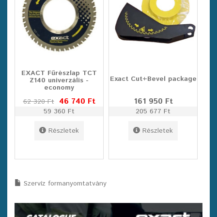
EXACT Fűrészlap TCT
Exact Cut+Bevel package
Z140 univerzális -
economy
46 740 Ft
161 950 Ft
62 320 Ft
59 360 Ft
205 677 Ft
Részletek
Részletek
Szervíz formanyomtatvány