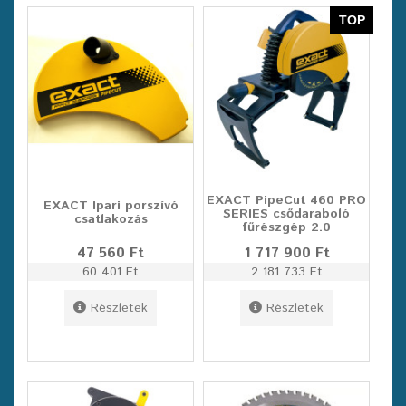
TOP
EXACT PipeCut 460 PRO
EXACT Ipari porszívó
SERIES csődaraboló
csatlakozás
fűrészgép 2.0
47 560 Ft
1 717 900 Ft
60 401 Ft
2 181 733 Ft
Részletek
Részletek