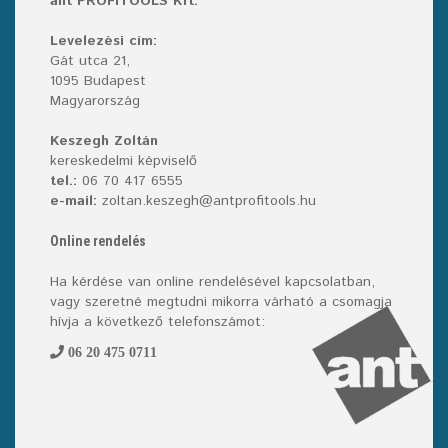
ant PROFITOOLS Kft.
Levelezési cím:
Gát utca 21,
1095 Budapest
Magyarország
Keszegh Zoltán
kereskedelmi képviselő
tel.:
06 70 417 6555
e-mail:
zoltan.keszegh@antprofitools.hu
Online rendelés
Ha kérdése van online rendelésével kapcsolatban,
vagy szeretné megtudni mikorra várható a csomagja
hívja a következő telefonszámot:
06 20 475 0711