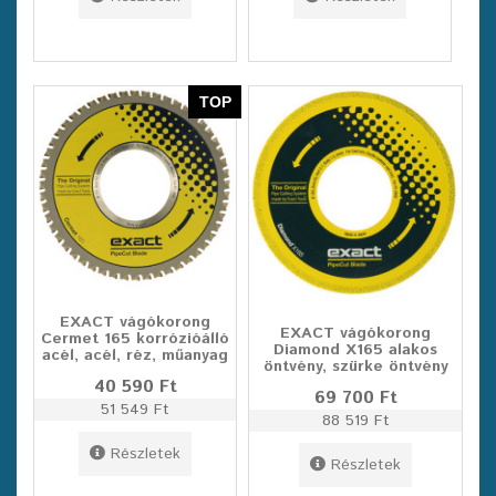
TOP
EXACT vágókorong
EXACT vágókorong
Cermet 165 korrózióálló
Diamond X165 alakos
acél, acél, réz, műanyag
öntvény, szürke öntvény
40 590 Ft
69 700 Ft
51 549 Ft
88 519 Ft
Részletek
Részletek