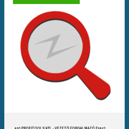
ant
PROFITOOLS
Kft.
- VEZETŐ FORGALMAZÓ E
xact