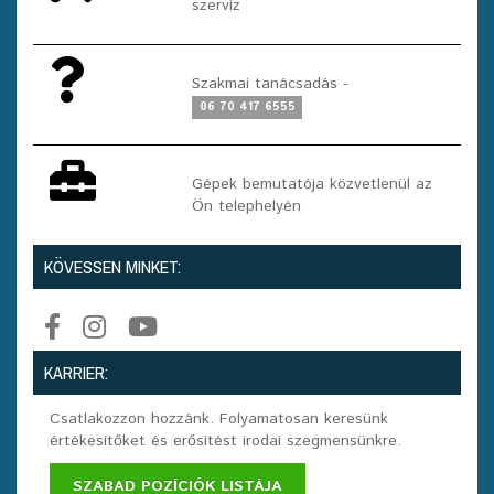
szerviz
Szakmai tanácsadás -
06 70 417 6555
Gépek bemutatója közvetlenül az
Ön telephelyén
KÖVESSEN MINKET:
KARRIER:
Csatlakozzon hozzánk. Folyamatosan keresünk
értékesítőket és erősítést irodai szegmensünkre.
SZABAD POZÍCIÓK LISTÁJA