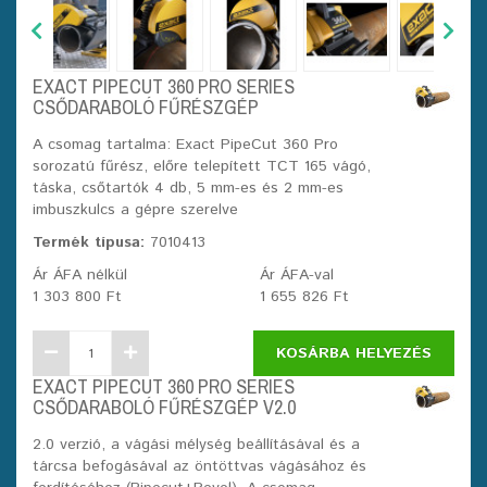
EXACT PIPECUT 360 PRO SERIES
CSŐDARABOLÓ FŰRÉSZGÉP
A csomag tartalma: Exact PipeCut 360 Pro
sorozatú fűrész, előre telepített TCT 165 vágó,
táska, csőtartók 4 db, 5 mm-es és 2 mm-es
imbuszkulcs a gépre szerelve
Termék típusa:
7010413
Ár ÁFA nélkül
Ár ÁFA-val
1 303 800 Ft
1 655 826 Ft
KOSÁRBA HELYEZÉS
EXACT PIPECUT 360 PRO SERIES
CSŐDARABOLÓ FŰRÉSZGÉP V2.0
2.0 verzió, a vágási mélység beállításával és a
tárcsa befogásával az öntöttvas vágásához és