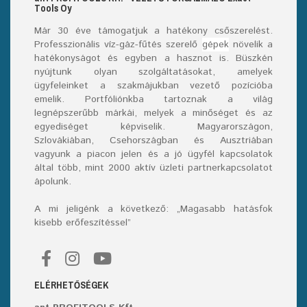
T
ools
O
y
Már
30
éve támogatjuk a hatékony csőszerelést.
Professzionális víz-gáz-fűtés szerelő
gépek
növelik a
hatékonyságot és egyben a hasznot is. Büszkén
nyújtunk olyan szolgáltatásokat, amelyek
ügyfeleinket a szakmájukban vezető pozícióba
emelik. Portfóliónkba tartoznak a világ
legnépszerűbb márkái, melyek a minőséget és az
egyediséget képviselik. Magyarországon,
Szlovákiában, Csehországban és Ausztriában
vagyunk a piacon jelen és a jó ügyfél kapcsolatok
által több, mint 2000 aktív üzleti partnerkapcsolatot
ápolunk.
A mi jeligénk a következő: „Magasabb hatásfok
kisebb erőfeszítéssel”
ELÉRHETŐSÉGEK