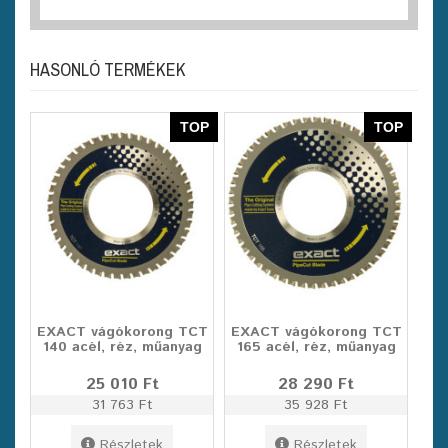
HASONLÓ TERMÉKEK
TOP
TOP
EXACT vágókorong TCT
EXACT vágókorong TCT
140 acél, réz, műanyag
165 acél, réz, műanyag
25 010 Ft
28 290 Ft
31 763 Ft
35 928 Ft
Részletek
Részletek