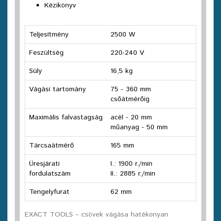
Kézikönyv
Teljesítmény
2500 W
Feszültség
220-240 V
Súly
16,5 kg
Vágási tartomány
75 - 360 mm
csőátmérőig
Maximális falvastagság
acél - 20 mm
műanyag - 50 mm
Tárcsaátmérő
165 mm
Üresjárati
I.: 1900 r./min
fordulatszám
II.: 2885 r./min
Tengelyfurat
62 mm
EXACT TOOLS – csövek vágása hatékonyan