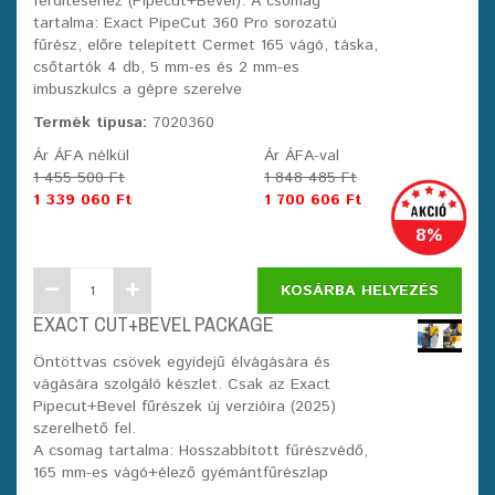
ferdítéséhez (Pipecut+Bevel). A csomag
tartalma: Exact PipeCut 360 Pro sorozatú
fűrész, előre telepített Cermet 165 vágó, táska,
csőtartók 4 db, 5 mm-es és 2 mm-es
imbuszkulcs a gépre szerelve
Termék típusa:
7020360
Ár ÁFA nélkül
Ár ÁFA-val
1 455 500 Ft
1 848 485 Ft
1 339 060 Ft
1 700 606 Ft
8%
KOSÁRBA HELYEZÉS
EXACT CUT+BEVEL PACKAGE
Öntöttvas csövek egyidejű élvágására és
vágására szolgáló készlet. Csak az Exact
Pipecut+Bevel fűrészek új verzióira (2025)
szerelhető fel.
A csomag tartalma: Hosszabbított fűrészvédő,
165 mm-es vágó+élező gyémántfűrészlap