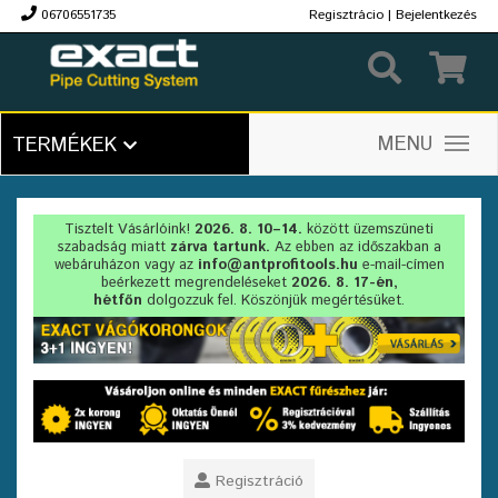
06706551735
Regisztrácio
|
Bejelentkezés
Ft
MENU
TERMÉKEK
Tisztelt Vásárlóink!
2026. 8. 10–14.
között üzemszüneti
szabadság miatt
zárva tartunk.
Az ebben az időszakban a
webáruházon vagy az
info@antprofitools.hu
e-mail-címen
beérkezett megrendeléseket
2026. 8. 17-én,
hétfőn
dolgozzuk fel. Köszönjük megértésüket.
Regisztráció