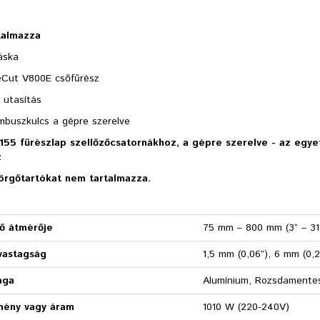
talmazza
táska
eCut V800E csőfűrész
 utasítás
mbuszkulcs a gépre szerelve
55 fűrészlap szellőzőcsatornákhoz, a gépre szerelve - az egye
z
örgőtartókat nem tartalmazza.
ső átmérője
75 mm – 800 mm (3” – 31
vastagság
1,5 mm (0,06”), 6 mm (0,2
aga
Alumínium, Rozsdamentes
tmény vagy áram
1010 W (220-240V)