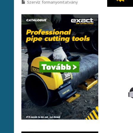
Szervíz formanyomtatvány