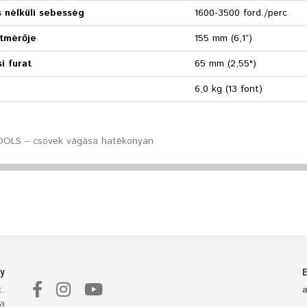
 nélküli sebesség
1600-3500 ford./perc
tmérője
155 mm (6,1”)
i furat
65 mm (2,55")
6,0 kg (13 font)
OLS – csövek vágása hatékonyan
y
.
a