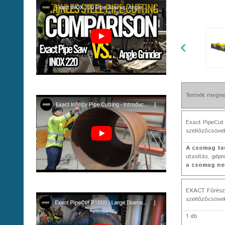
Termék megne
Exact PipeCut
szellőzőcsöve
A csomag ta
utasítás, gépr
a csomag ne
EXACT Fűrész
szellőzőcsöve
1 db