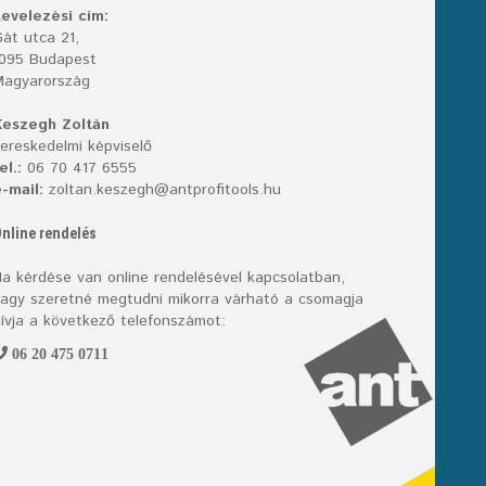
evelezési cím:
át utca 21,
1095 Budapest
Magyarország
Keszegh Zoltán
ereskedelmi képviselő
el.:
06 70 417 6555
-mail:
zoltan.keszegh@antprofitools.hu
nline rendelés
a kérdése van online rendelésével kapcsolatban,
agy szeretné megtudni mikorra várható a csomagja
ívja a következő telefonszámot:
06 20 475 0711