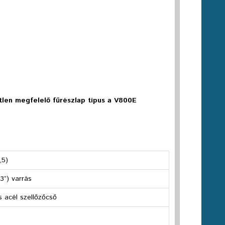
tlen megfelelő fűrészlap típus a V800E
,5)
3”) varrás
 acél szellőzőcső