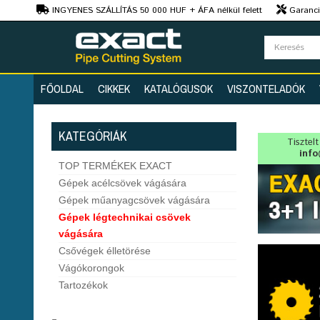
Ft
INGYENES SZÁLLÍTÁS 50 000 HUF + ÁFA nélkül felett
Garanciá
Szaktanácsadás
FŐOLDAL
CIKKEK
KATALÓGUSOK
VISZONTELADÓK
KATEGÓRIÁK
Tisztel
info
TOP TERMÉKEK EXACT
Gépek acélcsövek vágására
Gépek műanyagcsövek vágására
Gépek légtechnikai csövek
vágására
Csővégek élletörése
Vágókorongok
Tartozékok