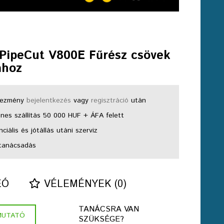
 PipeCut V800E Fűrész csövek
ához
ezmény
bejelentkezés
vagy
regisztráció
után
nes szállítás 50 000 HUF + ÁFA felett
ciális és jótállás utáni szerviz
tanácsadás
EÓ
VÉLEMÉNYEK (0)
TANÁCSRA VAN
MUTATÓ
SZÜKSÉGE?