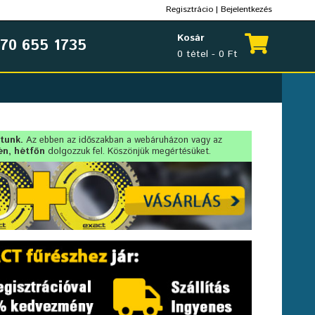
Regisztrácio
|
Bejelentkezés
Kosár
70 655 1735
0 tétel - 0 Ft
rtunk.
Az ebben az időszakban a webáruházon vagy az
én, hétfőn
dolgozzuk fel. Köszönjük megértésüket.