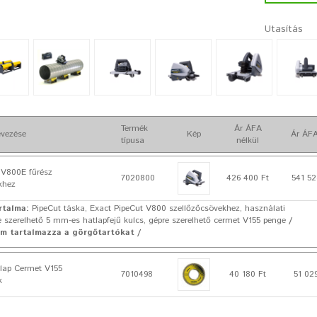
Utasítás
Termék
Ár ÁFA
vezése
Kép
Ár ÁFA
típusa
nélkül
 V800E fűrész
7020800
426 400 Ft
541 52
khez
rtalma:
PipeCut táska, Exact PipeCut V800 szellőzőcsövekhez, használati
e szerelhető 5 mm-es hatlapfejű kulcs, gépre szerelhető cermet V155 penge
/
m tartalmazza a görgőtartókat /
lap Cermet V155
7010498
40 180 Ft
51 02
k