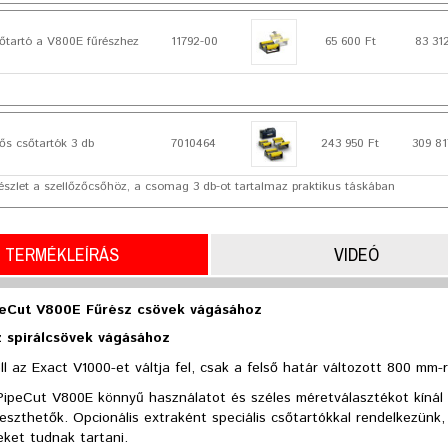
őtartó a V800E fűrészhez
11792-00
65 600 Ft
83 31
s csőtartók 3 db
7010464
243 950 Ft
309 81
észlet a szellőzőcsőhöz, a csomag 3 db-ot tartalmaz praktikus táskában
TERMÉKLEÍRÁS
VIDEÓ
peCut V800E Fűrész csövek vágásához
 spirálcsövek vágásához
l az Exact V1000-et váltja fel, csak a felső határ változott 800 mm-r
PipeCut V800E könnyű használatot és széles méretválasztékot kínál
leszthetők. Opcionális extraként speciális csőtartókkal rendelkezün
eket tudnak tartani.