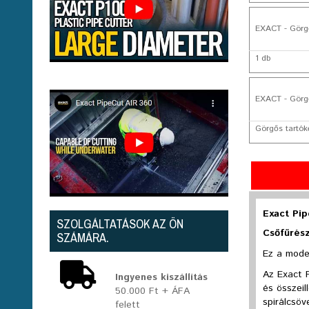
EXACT - Görg
1 db
EXACT - Görgő
Görgős tartók
Exact Pi
SZOLGÁLTATÁSOK AZ ÖN
Csőfűrész
SZÁMÁRA.
Ez a model
Az Exact 
Ingyenes kiszállítás
és összeil
50.000 Ft + ÁFA
spirálcsöv
felett