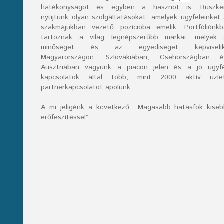
hatékonyságot és egyben a hasznot is. Büszké
nyújtunk olyan szolgáltatásokat, amelyek ügyfeleinket
szakmájukban vezető pozícióba emelik. Portfóliónk
tartoznak a világ legnépszerűbb márkái, melyek 
minőséget és az egyediséget képviselik
Magyarországon, Szlovákiában, Csehországban é
Ausztriában vagyunk a piacon jelen és a jó ügyfé
kapcsolatok által több, mint 2000 aktív üzlet
partnerkapcsolatot ápolunk.
A mi jeligénk a következő: „Magasabb hatásfok kise
erőfeszítéssel”