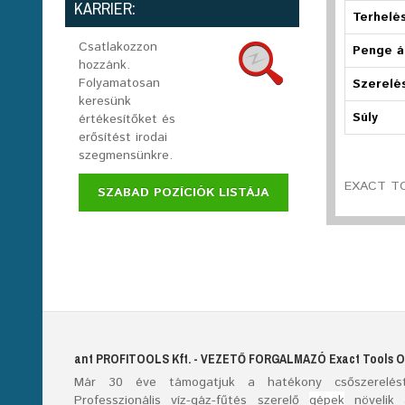
KARRIER:
Terhelés
Csatlakozzon
Penge á
hozzánk.
Folyamatosan
Szerelés
keresünk
Súly
értékesítőket és
erősítést irodai
szegmensünkre.
EXACT TO
SZABAD POZÍCIÓK LISTÁJA
ant
PROFITOOLS
Kft.
- VEZETŐ FORGALMAZÓ E
xact
T
ools
O
Már
30
éve támogatjuk a hatékony csőszerelést
Professzionális víz-gáz-fűtés szerelő
gépek
növelik 