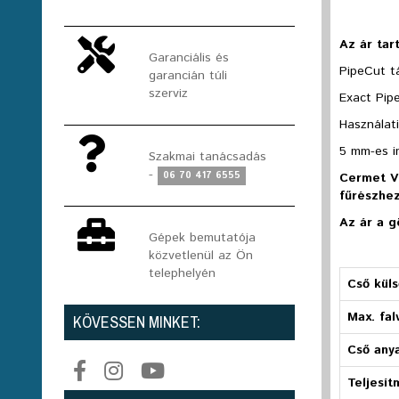
Az ár tar
Garanciális és
PipeCut 
garancián túli
szerviz
Exact Pip
Használati
5 mm-es i
Szakmai tanácsadás
-
06 70 417 6555
Cermet V1
fűrészhe
Az ár a g
Gépek bemutatója
közvetlenül az Ön
telephelyén
Cső kül
Max. fal
KÖVESSEN MINKET:
Cső any
Teljesí