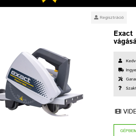
Regisztráció
Exact
vágás
Kedv
Ingye
Garan
Szak
VID
GÉPBE