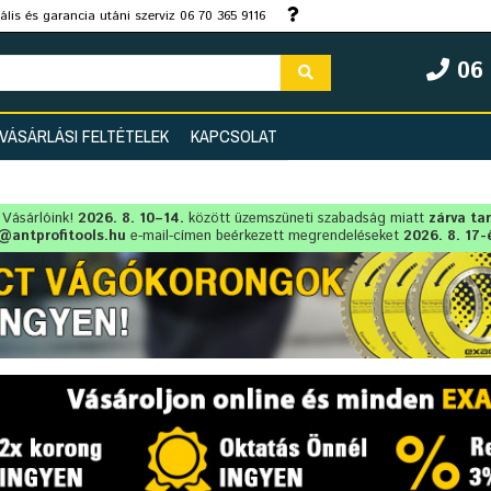
lis és garancia utáni szerviz 06 70 365 9116
06 
VÁSÁRLÁSI FELTÉTELEK
KAPCSOLAT
t Vásárlóink!
2026. 8. 10–14.
között üzemszüneti szabadság miatt
zárva ta
@antprofitools.hu
e-mail-címen beérkezett megrendeléseket
2026. 8. 17-