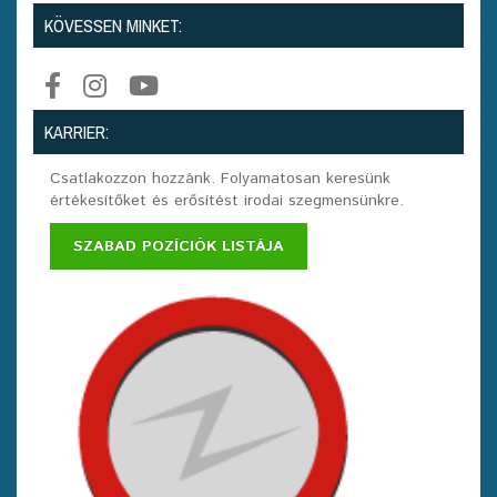
KÖVESSEN MINKET:
KARRIER:
Csatlakozzon hozzánk. Folyamatosan keresünk
értékesítőket és erősítést irodai szegmensünkre.
SZABAD POZÍCIÓK LISTÁJA