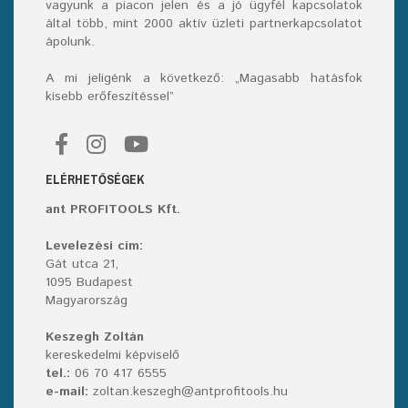
vagyunk a piacon jelen és a jó ügyfél kapcsolatok
által több, mint 2000 aktív üzleti partnerkapcsolatot
ápolunk.
A mi jeligénk a következő: „Magasabb hatásfok
kisebb erőfeszítéssel”
ELÉRHETŐSÉGEK
ant PROFITOOLS Kft.
Levelezési cím:
Gát utca 21,
1095 Budapest
Magyarország
Keszegh Zoltán
kereskedelmi képviselő
tel.:
06 70 417 6555
e-mail:
zoltan.keszegh@antprofitools.hu