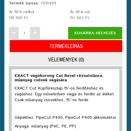
Termék típusa:
7010499
Ár ÁFA nélkül
Ár ÁFA-val
118 900 Ft
151 003 Ft
KOSÁRBA HELYEZÉS
TERMÉKLEÍRÁS
VÉLEMÉNYEK (0)
EXACT vágókorong Cut Bevel rézsutolásra,
műanyag csövek vágására
EXACT Cut Kúpfűrészlap 15°-os ferdítéshez és
vágáshoz. Egy műveletben vágja és ferdíti az éleket.
Csak műanyag csövekhez, 15°-os ferde.
Gépekhez: PipeCut P400, PipeCut P400 akkumulátor
Anyaga: műanyag (PVC, PE, PP)