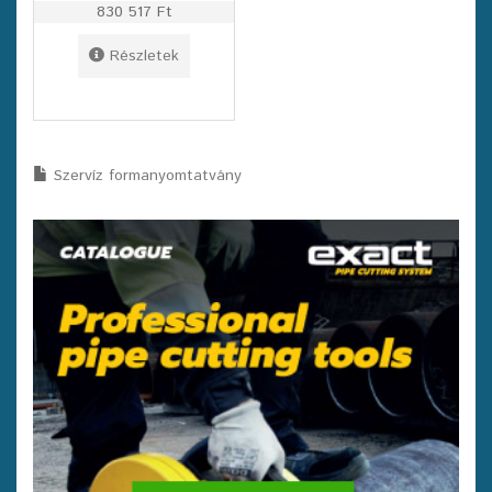
830 517 Ft
Részletek
Szervíz formanyomtatvány