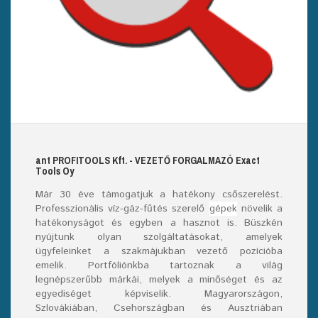
ant
PROFITOOLS
Kft.
- VEZETŐ FORGALMAZÓ E
xact
T
ools
O
y
Már
30
éve támogatjuk a hatékony csőszerelést.
Professzionális víz-gáz-fűtés szerelő
gépek
növelik a
hatékonyságot és egyben a hasznot is. Büszkén
nyújtunk olyan szolgáltatásokat, amelyek
ügyfeleinket a szakmájukban vezető pozícióba
emelik. Portfóliónkba tartoznak a világ
legnépszerűbb márkái, melyek a minőséget és az
egyediséget képviselik. Magyarországon,
Szlovákiában, Csehországban és Ausztriában