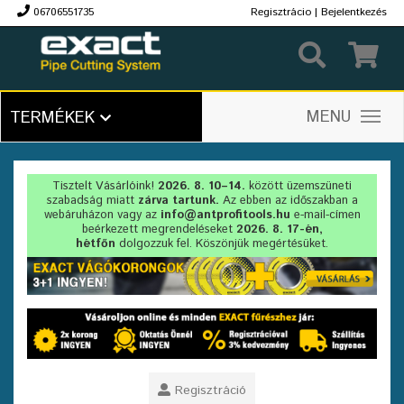
06706551735
Regisztrácio
|
Bejelentkezés
Ft
MENU
TERMÉKEK
Tisztelt Vásárlóink!
2026. 8. 10–14.
között üzemszüneti
szabadság miatt
zárva tartunk.
Az ebben az időszakban a
webáruházon vagy az
info@antprofitools.hu
e-mail-címen
beérkezett megrendeléseket
2026. 8. 17-én,
hétfőn
dolgozzuk fel. Köszönjük megértésüket.
Regisztráció