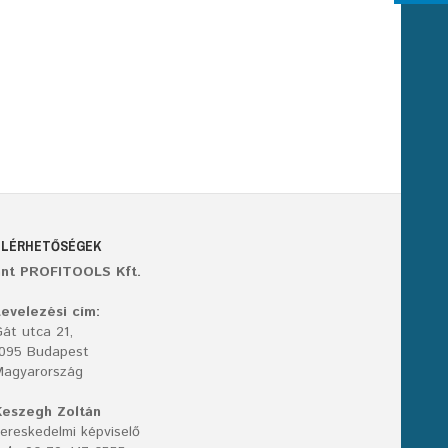
ELÉRHETŐSÉGEK
ant PROFITOOLS Kft.
evelezési cím:
át utca 21,
1095 Budapest
Magyarország
Keszegh Zoltán
ereskedelmi képviselő