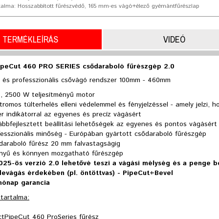
alma: Hosszabbított fűrészvédő, 165 mm-es vágó+élező gyémántfűrészlap
TERMÉKLEÍRÁS
VIDEÓ
peCut 460 PRO SERIES csődaraboló fűrészgép 2.0
i és professzionális csővágó rendszer 100mm - 460mm
s, 2500 W teljesítményű motor
tromos túlterhelés elleni védelemmel és fényjelzéssel - amely jelzi, 
r indikátorral az egyenes és precíz vágásért
bbfejlesztett beállítási lehetőségek az egyenes és pontos vágásért
fesszionális minőség - Európában gyártott csődaraboló fűrészgép
daraboló fűrész 20 mm falvastagságig
nyű és könnyen mozgatható fűrészgép
025-ös verzió
2.0
lehetővé teszi a vágási mélység és a penge be
devágás érdekében (pl. öntöttvas) - PipeCut+Bevel
hónap garancia
tartalma:
ctPipeCut 460 ProSeries fűrész