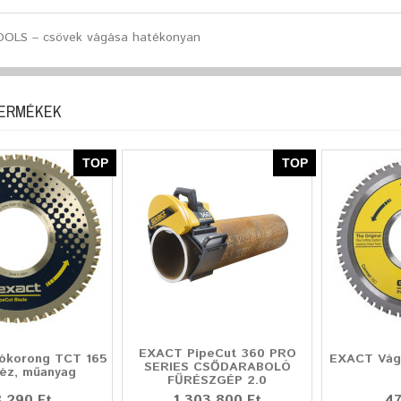
OLS – csövek vágása hatékonyan
TERMÉKEK
TOP
TOP
EXACT PipeCut 360 PRO
ókorong TCT 165
EXACT Vág
SERIES CSŐDARABOLÓ
réz, műanyag
FŰRÉSZGÉP 2.0
 290 Ft
1 303 800 Ft
47