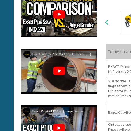
Termék megne
EXACT Pipecu
fűrészgép v.2.
2.0
verzió, a
vágásához é
Pro sorozatú f
mm-es imbuszk
Exact Cut+Be
Öntöttvas csö
Pipecut+Bevel 