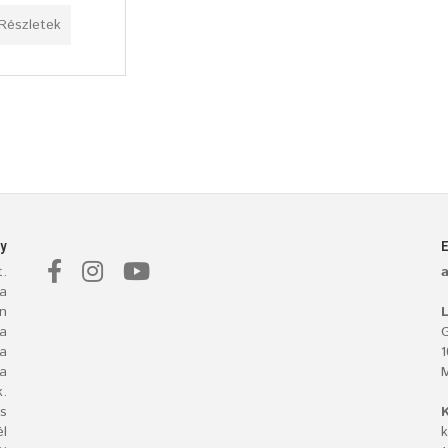
Részletek
y
.
a
n
L
 a
G
ba
a
.
s
l
k