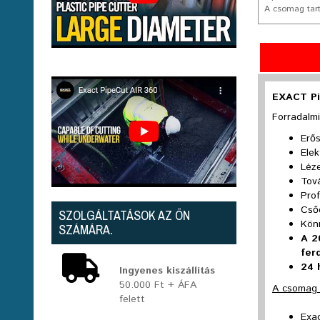
A csomag tart
EXACT Pi
Forradalm
Erő
Elek
Léze
Tová
Pro
Cső
SZOLGÁLTATÁSOK AZ ÖN
Kön
SZÁMÁRA.
A 2
fer
24 
Ingyenes kiszállítás
50.000 Ft + ÁFA
A csomag 
felett
Exa