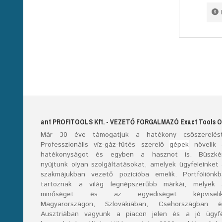
ant
PROFITOOLS
Kft.
- VEZETŐ FORGALMAZÓ E
xact
T
ools
O
Már
30
éve támogatjuk a hatékony csőszerelést
Professzionális víz-gáz-fűtés szerelő
gépek
növelik 
hatékonyságot és egyben a hasznot is. Büszké
nyújtunk olyan szolgáltatásokat, amelyek ügyfeleinket
szakmájukban vezető pozícióba emelik. Portfóliónk
tartoznak a világ legnépszerűbb márkái, melyek 
minőséget és az egyediséget képviselik
Magyarországon, Szlovákiában, Csehországban é
Ausztriában vagyunk a piacon jelen és a jó ügyfé