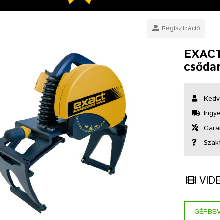
Regisztráció
EXACT
csődar
Kedv
Ingye
Garan
Szak
VID
GÉPBE