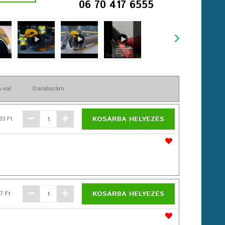
06 70 417 6555
-val
Darabszám
KOSÁRBA HELYEZÉS
33 Ft
KOSÁRBA HELYEZÉS
7 Ft