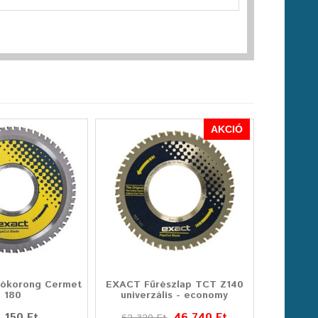
AKCIÓ
ókorong Cermet
EXACT Fűrészlap TCT Z140
180
univerzális - economy
 150 Ft
46 740 Ft