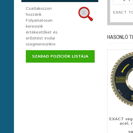
Csatlakozzon
EXACT TO
hozzánk.
Folyamatosan
keresünk
értékesítőket és
HASONLÓ 
erősítést irodai
szegmensünkre.
SZABAD POZÍCIÓK LISTÁJA
EXACT vág
acél, 
28