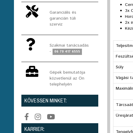
Cer
3x 
Garanciális és
Hor
garancián túli
2x 
szerviz
Kéz
Szakmai tanácsadás
Teljesít
-
06 70 417 6555
Feszülts
Súly
Gépek bemutatója
Vágási t
közvetlenül az Ön
telephelyén
Maximáli
KÖVESSEN MINKET:
Tárcsaá
Üresjára
KARRIER:
Tengelyf