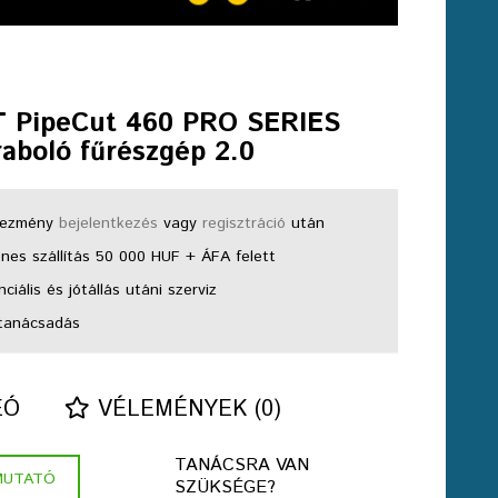
 PipeCut 460 PRO SERIES
aboló fűrészgép 2.0
ezmény
bejelentkezés
vagy
regisztráció
után
nes szállítás 50 000 HUF + ÁFA felett
ciális és jótállás utáni szerviz
tanácsadás
EÓ
VÉLEMÉNYEK (0)
TANÁCSRA VAN
MUTATÓ
SZÜKSÉGE?