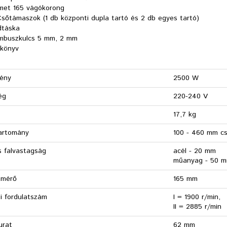
met 165 vágókorong
Csőtámaszok (1 db központi dupla tartó és 2 db egyes tartó)
dtáska
imbuszkulcs 5 mm, 2 mm
ikönyv
mény
2500 W
ég
220-240 V
17,7 kg
artomány
100 - 460 mm c
s falvastagság
acél - 20 mm
műanyag - 50 
tmérő
165 mm
ti fordulatszám
I = 1900 r/min,
II = 2885 r/min
urat
62 mm