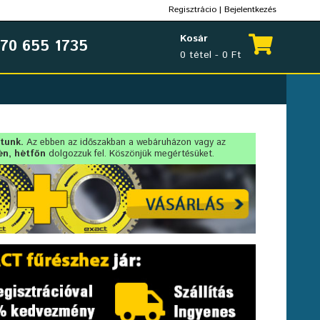
Regisztrácio
|
Bejelentkezés
Kosár
70 655 1735
0 tétel - 0 Ft
rtunk.
Az ebben az időszakban a webáruházon vagy az
én, hétfőn
dolgozzuk fel. Köszönjük megértésüket.