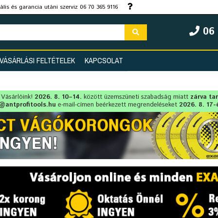
lis és garancia utáni szerviz 06 70 365 9116
06 
VÁSÁRLÁSI FELTÉTELEK
KAPCSOLAT
t Vásárlóink!
2026. 8. 10–14.
között üzemszüneti szabadság miatt
zárva ta
@antprofitools.hu
e-mail-címen beérkezett megrendeléseket
2026. 8. 17-