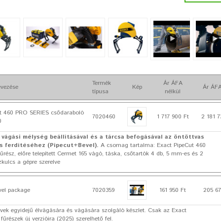
Termék
Ár ÁFA
vezése
Kép
Ár ÁFA
típusa
nélkül
t 460 PRO SERIES csődaraboló
7020460
1 717 900 Ft
2 181 7
0
 vágási mélység beállításával és a tárcsa befogásával az öntöttvas
s ferdítéséhez (Pipecut+Bevel).
A csomag tartalma: Exact PipeCut 460
űrész, előre telepített Cermet 165 vágó, táska, csőtartók 4 db, 5 mm-es és 2
ulcs a gépre szerelve
vel package
7020359
161 950 Ft
205 67
vek egyidejű élvágására és vágására szolgáló készlet. Csak az Exact
fűrészek új verzióira (2025) szerelhető fel.