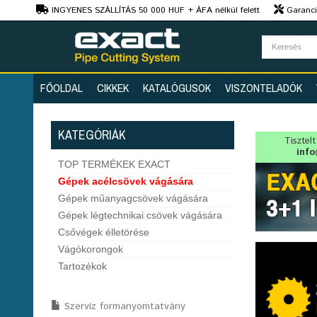
Ft
INGYENES SZÁLLÍTÁS 50 000 HUF + ÁFA nélkül felett
Garanciá
Szaktanácsadás
FŐOLDAL
CIKKEK
KATALÓGUSOK
VISZONTELADÓK
KATEGÓRIÁK
Tisztel
info
TOP TERMÉKEK EXACT
Gépek acélcsövek vágására
Gépek műanyagcsövek vágására
Gépek légtechnikai csövek vágására
Csővégek élletörése
Vágókorongok
Tartozékok
Szervíz formanyomtatvány