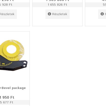
5 928 Ft
1 655 826 Ft
5
Részletek
Részletek
t+Bevel package
1 950 Ft
5 677 Ft