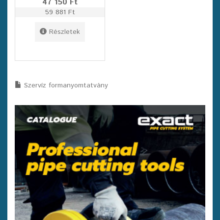
47 150 Ft
59 881 Ft
Részletek
Szervíz formanyomtatvány