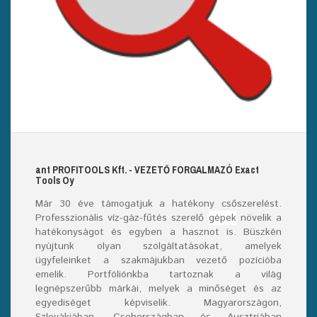
ant
PROFITOOLS
Kft.
- VEZETŐ FORGALMAZÓ E
xact
T
ools
O
y
Már
30
éve támogatjuk a hatékony csőszerelést.
Professzionális víz-gáz-fűtés szerelő
gépek
növelik a
hatékonyságot és egyben a hasznot is. Büszkén
nyújtunk olyan szolgáltatásokat, amelyek
ügyfeleinket a szakmájukban vezető pozícióba
emelik. Portfóliónkba tartoznak a világ
legnépszerűbb márkái, melyek a minőséget és az
egyediséget képviselik. Magyarországon,
Szlovákiában, Csehországban és Ausztriában