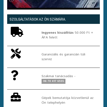
SZOLGÁLTATÁSOK AZ ÖN SZÁMÁRA.
Ingyenes kiszállítás
50.000 Ft +
ÁFA felett
Garanciális és garancián túli
szerviz
Szakmai tanácsadás -
06 70 417 6555
Gépek bemutatója közvetlenül az
Ön telephelyén