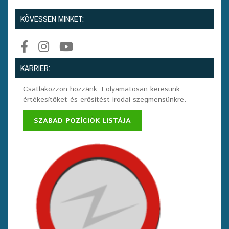
KÖVESSEN MINKET:
KARRIER:
Csatlakozzon hozzánk. Folyamatosan keresünk
értékesítőket és erősítést irodai szegmensünkre.
SZABAD POZÍCIÓK LISTÁJA