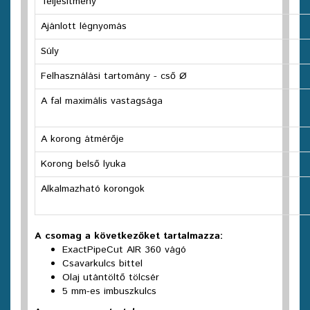
Teljesítmény
Ajánlott légnyomás
Súly
Felhasználási tartomány - cső Ø
A fal maximális vastagsága
A korong átmérője
Korong belső lyuka
Alkalmazható korongok
A csomag a következőket tartalmazza:
ExactPipeCut AIR 360 vágó
Csavarkulcs bittel
Olaj utántöltő tölcsér
5 mm-es imbuszkulcs