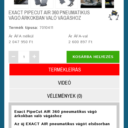
EXACT PIPECUT AIR 360 PNEUMATIKUS
VÁGÓ ÁRKOKBAN VALÓ VÁGÁSHOZ
Termék típusa:
7010411
Ár ÁFA nélkül
Ár ÁFA-val
2 047 950 Ft
2 600 897 Ft
KOSÁRBA HELYEZÉS
TERMÉKLEÍRÁS
VIDEÓ
VÉLEMÉNYEK (0)
Exact PipeCut AIR 360 pneumatikus vágó
árkokban való vágáshoz
Az új EXACT AIR pneumatikus vágót elsősorban