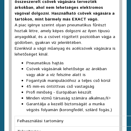
összeszerelt csövek vágására tervezték
árkokban, ahol nem lehetséges elektromos
vágóval dolgozni. Használható csövek vágására a
tartókon, mint bármely más EXACT vágó.
A piac igénye szerint olyan pneumatikus fűrészt
hoztak létre, amely képes dolgozni az ilyen típusú
anyagokkal, és a csövet rögzített pozícióban vágja a
gödörben, gyakran víz jelenlétében.
Ezenkívül a vágó műanyag és acélcsövek vágására is
lehetőséget kínál.
Pneumatikus hajtás
Csövek vágásának lehetősége az árokban
vagy akár a víz felszíne alatt is
Fogantyúk manipulációhoz a teljes cső körül
45 mm-es öntöttvas cső vastagság
Profi minőség - Európában készült
Minden vízmű társaság számára alkalmas/li>
Garantálja a kezelő biztonságát a munka
végzés folyamán (korongfedél, szilárd fogás,)
Felhasználási tartomány