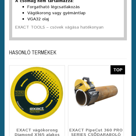
A csomag nem tartalmazza:
Forgatható légcsatlakozás
Vágókorong vagy gyémántlap
VGA32 olaj
EXACT TOOLS – csövek vágása hatékonyan
HASONLÓ TERMÉKEK
TOP
EXACT vágókorong
EXACT PipeCut 360 PRO
Diamond X165 alakos
SERIES CSŐDARABOLÓ