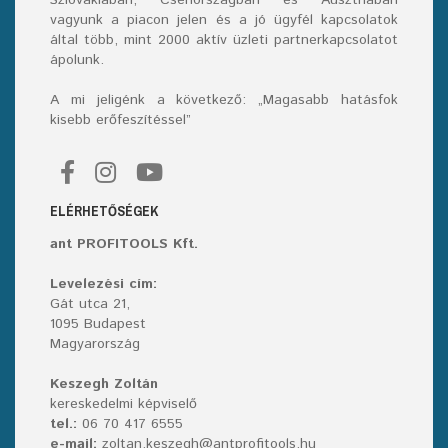
vagyunk a piacon jelen és a jó ügyfél kapcsolatok
által több, mint 2000 aktív üzleti partnerkapcsolatot
ápolunk.
A mi jeligénk a következő: „Magasabb hatásfok
kisebb erőfeszítéssel”
ELÉRHETŐSÉGEK
ant PROFITOOLS Kft.
Levelezési cím:
Gát utca 21,
1095 Budapest
Magyarország
Keszegh Zoltán
kereskedelmi képviselő
tel.:
06 70 417 6555
e-mail:
zoltan.keszegh@antprofitools.hu