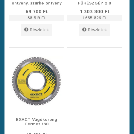
öntvény, szürke öntvény
FŰRÉSZGÉP 2.0
69 700 Ft
1 303 800 Ft
88 519 Ft
1 655 826 Ft
Részletek
Részletek
EXACT Vágókorong
Cermet 180