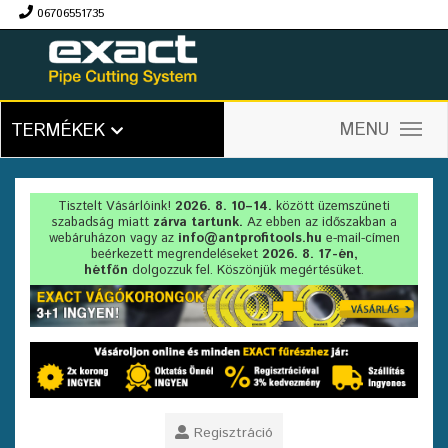
06706551735
Ft
MENU
TERMÉKEK
Tisztelt Vásárlóink!
2026. 8. 10–14.
között üzemszüneti
szabadság miatt
zárva tartunk.
Az ebben az időszakban a
webáruházon vagy az
info@antprofitools.hu
e-mail-címen
beérkezett megrendeléseket
2026. 8. 17-én,
hétfőn
dolgozzuk fel. Köszönjük megértésüket.
Regisztráció