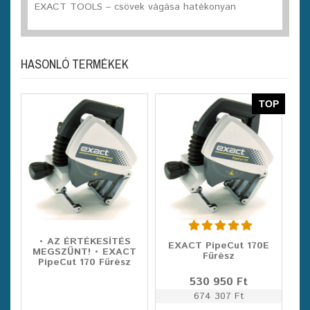
EXACT TOOLS – csövek vágása hatékonyan
HASONLÓ TERMÉKEK
TOP
• AZ ÉRTÉKESÍTÉS
EXACT PipeCut 170E
MEGSZŰNT! • EXACT
Fűrész
PipeCut 170 Fűrész
530 950 Ft
674 307 Ft