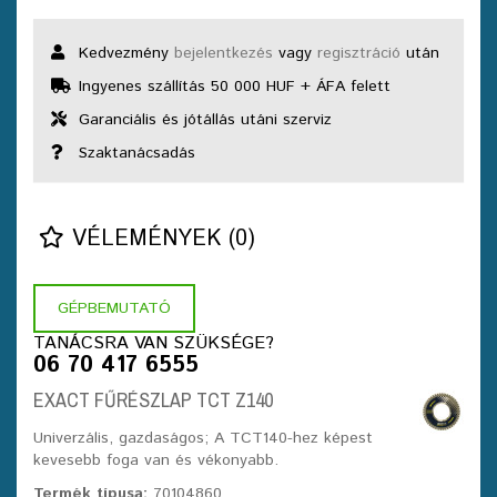
Kedvezmény
bejelentkezés
vagy
regisztráció
után
Ingyenes szállítás 50 000 HUF + ÁFA felett
Garanciális és jótállás utáni szerviz
Szaktanácsadás
VÉLEMÉNYEK (0)
GÉPBEMUTATÓ
TANÁCSRA VAN SZÜKSÉGE?
06 70 417 6555
EXACT FŰRÉSZLAP TCT Z140
Univerzális, gazdaságos; A TCT140-hez képest
kevesebb foga van és vékonyabb.
Termék típusa:
70104860