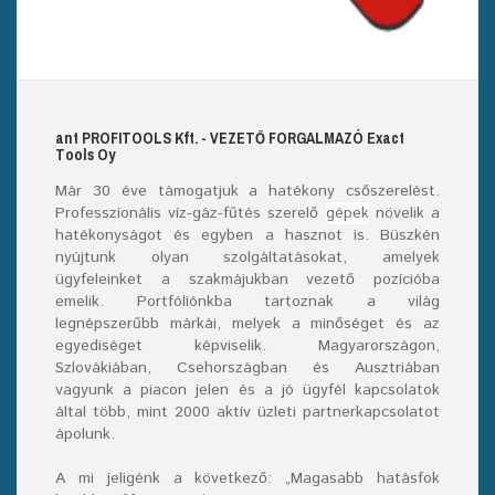
ant
PROFITOOLS
Kft.
- VEZETŐ FORGALMAZÓ E
xact
T
ools
O
y
Már
30
éve támogatjuk a hatékony csőszerelést.
Professzionális víz-gáz-fűtés szerelő
gépek
növelik a
hatékonyságot és egyben a hasznot is. Büszkén
nyújtunk olyan szolgáltatásokat, amelyek
ügyfeleinket a szakmájukban vezető pozícióba
emelik. Portfóliónkba tartoznak a világ
legnépszerűbb márkái, melyek a minőséget és az
egyediséget képviselik. Magyarországon,
Szlovákiában, Csehországban és Ausztriában
vagyunk a piacon jelen és a jó ügyfél kapcsolatok
által több, mint 2000 aktív üzleti partnerkapcsolatot
ápolunk.
A mi jeligénk a következő: „Magasabb hatásfok