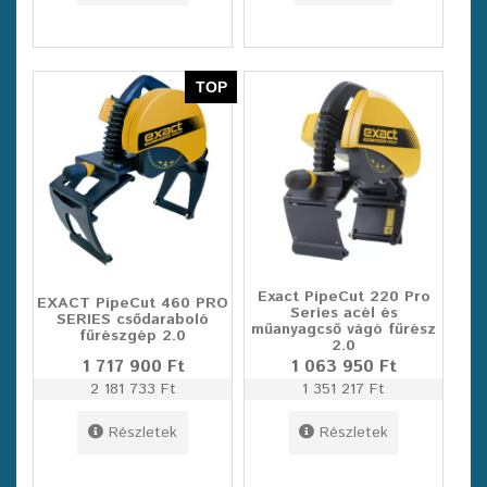
TOP
Exact PipeCut 220 Pro
EXACT PipeCut 460 PRO
Series acél és
SERIES csődaraboló
műanyagcső vágó fűrész
fűrészgép 2.0
2.0
1 717 900 Ft
1 063 950 Ft
2 181 733 Ft
1 351 217 Ft
Részletek
Részletek