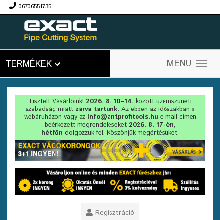
06706551735
Ft
MENU
TERMÉKEK
Tisztelt Vásárlóink!
2026. 8. 10–14.
között üzemszüneti
szabadság miatt
zárva tartunk.
Az ebben az időszakban a
webáruházon vagy az
info@antprofitools.hu
e-mail-címen
beérkezett megrendeléseket
2026. 8. 17-én,
hétfőn
dolgozzuk fel. Köszönjük megértésüket.
Regisztráció