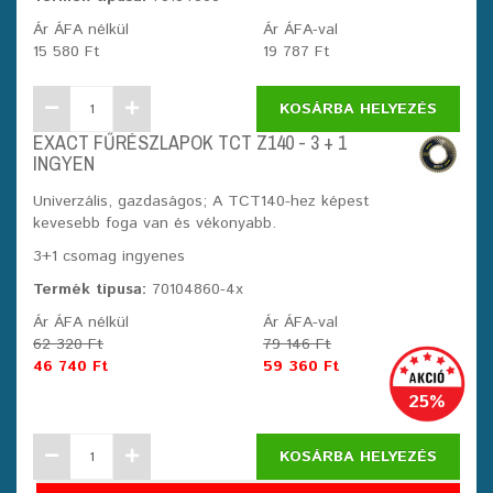
Ár ÁFA nélkül
Ár ÁFA-val
15 580 Ft
19 787 Ft
KOSÁRBA HELYEZÉS
EXACT FŰRÉSZLAPOK TCT Z140 - 3 + 1
INGYEN
Univerzális, gazdaságos; A TCT140-hez képest
kevesebb foga van és vékonyabb.
3+1 csomag ingyenes
Termék típusa:
70104860-4x
Ár ÁFA nélkül
Ár ÁFA-val
62 320 Ft
79 146 Ft
46 740 Ft
59 360 Ft
25%
KOSÁRBA HELYEZÉS