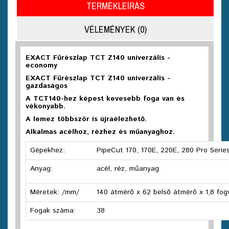
TERMÉKLEÍRÁS
VÉLEMÉNYEK (0)
EXACT Fűrészlap TCT Z140 univerzális -
economy
EXACT Fűrészlap TCT Z140 univerzális -
gazdaságos
A TCT140-hez képest kevesebb foga van és
vékonyabb.
A lemez többször is újraélezhető.
Alkalmas acélhoz, rézhez és műanyaghoz.
Gépekhez:
PipeCut 170, 170E, 220E, 280 Pro Serie
Anyag:
acél, réz, műanyag
Méretek: /mm/
140 átmérő x 62 belső átmérő x 1,8 fo
Fogak száma:
38