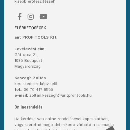
kisebb erőfeszítéssel”
ELÉRHETŐSÉGEK
ant PROFITOOLS Kft.
Levelezési cím:
Gát utca 21,
1095 Budapest
Magyarország
Keszegh Zoltán
kereskedelmi képviselő
tel.:
06 70 417 6555
e-mail:
zoltan.keszegh@antprofitools.hu
Online rendelés
Ha kérdése van online rendelésével kapcsolatban,
vagy szeretné megtudni mikorra várható a csomagja