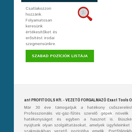
Csatlakozzon
hozzánk.
Folyamatosan
keresünk
értékesítőket és
erősítést irodai
szegmensünkre.
SZABAD POZÍCIÓK LISTÁJA
ant
PROFITOOLS
Kft.
- VEZETŐ FORGALMAZÓ E
xact
T
ools
O
Már
30
éve támogatjuk a hatékony csőszerelést
Professzionális víz-gáz-fűtés szerelő
gépek
növelik 
hatékonyságot és egyben a hasznot is. Büszké
nyújtunk olyan szolgáltatásokat, amelyek ügyfeleinket
szakmájukban vezető pozícióba emelik. Portfóliónk