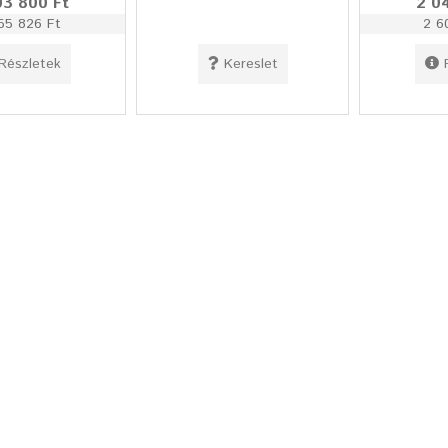
03 800 Ft
2 0
55 826 Ft
2 6
Részletek
Kereslet