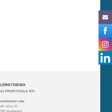
ELÉRHETŐSÉGEK
ant PROFITOOLS Kft.
evelezési cím:
át utca 21,
1095 Budapest