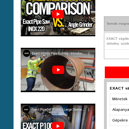
Termék megne
EXACT vágóko
öntvény, szür
EXACT vá
Méretek
Alapany
Gépekre