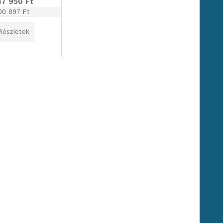
47 950 Ft
00 897 Ft
Részletek