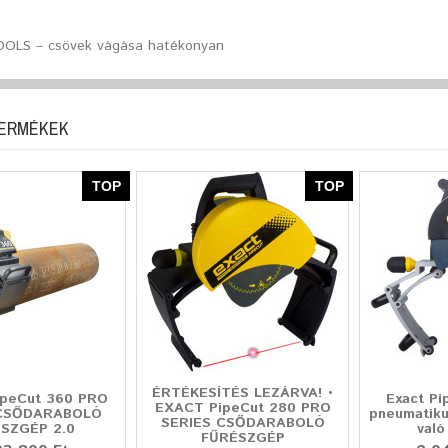
OLS – csövek vágása hatékonyan
TERMÉKEK
TOP
TOP
ÉRTÉKESÍTÉS LEZÁRVA! •
peCut 360 PRO
Exact Pi
EXACT PipeCut 280 PRO
 CSŐDARABOLÓ
pneumatiku
SERIES CSŐDARABOLÓ
SZGÉP 2.0
való
FŰRÉSZGÉP