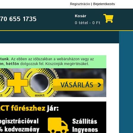
Regisztrácio
|
Bejelentkezés
Kosár
70 655 1735
0 tétel - 0 Ft
rtunk.
Az ebben az időszakban a webáruházon vagy az
én, hétfőn
dolgozzuk fel. Köszönjük megértésüket.