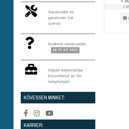
1 3
1 6
Garanciális és
garancián túli
szerviz
Szakmai tanácsadás
-
06 70 417 6555
Gépek bemutatója
közvetlenül az Ön
telephelyén
KÖVESSEN MINKET:
KARRIER: