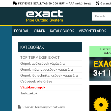
Ft
INGYENES SZÁLLÍTÁS 50 000 HUF + ÁFA nélkül felett
Garanciá
Szaktanácsadás
FŐOLDAL
CIKKEK
KATALÓGUSOK
VISZONTELADÓK
KATEGÓRIÁK
Tisztel
info
TOP TERMÉKEK EXACT
Gépek acélcsövek vágására
Gépek műanyagcsövek vágására
Gépek légtechnikai csövek vágására
Csővégek élletörése
Vágókorongok
Tartozékok
Szervíz formanyomtatvány