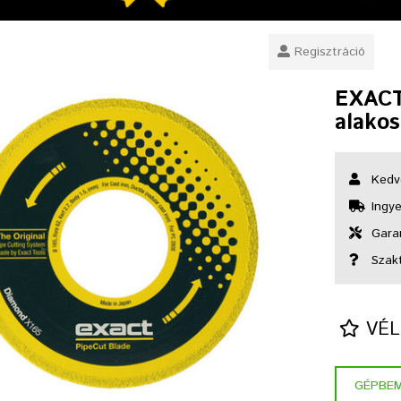
Regisztráció
EXACT
alakos
Kedv
Ingye
Garan
Szak
VÉL
GÉPBE