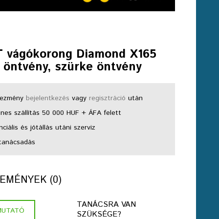
 vágókorong Diamond X165
 öntvény, szürke öntvény
ezmény
bejelentkezés
vagy
regisztráció
után
nes szállítás 50 000 HUF + ÁFA felett
ciális és jótállás utáni szerviz
tanácsadás
EMÉNYEK (0)
TANÁCSRA VAN
MUTATÓ
SZÜKSÉGE?