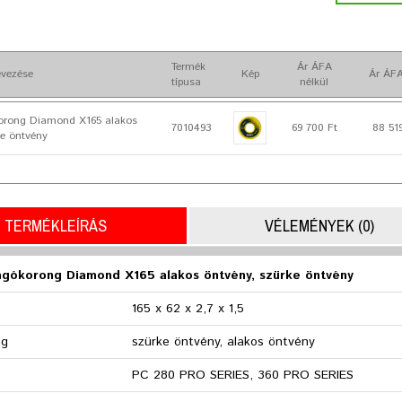
Termék
Ár ÁFA
vezése
Kép
Ár ÁFA
típusa
nélkül
rong Diamond X165 alakos
7010493
69 700 Ft
88 51
ke öntvény
TERMÉKLEÍRÁS
VÉLEMÉNYEK (0)
gókorong Diamond X165 alakos öntvény, szürke öntvény
165 x 62 x 2,7 x 1,5
ag
szürke öntvény, alakos öntvény
PC 280 PRO SERIES, 360 PRO SERIES