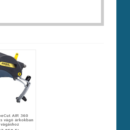
peCut AIR 360
s vágó árkokban
 vágáshoz