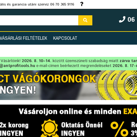
lis és garancia utáni szerviz 06 70 365 9116
06 
VÁSÁRLÁSI FELTÉTELEK
KAPCSOLAT
t Vásárlóink!
2026. 8. 10–14.
között üzemszüneti szabadság miatt
zárva ta
@antprofitools.hu
e-mail-címen beérkezett megrendeléseket
2026. 8. 17-