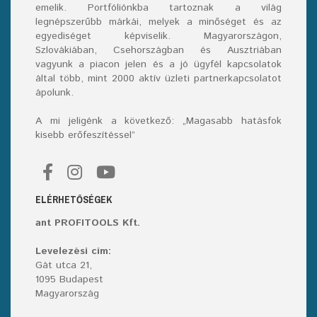
emelik. Portfóliónkba tartoznak a világ
legnépszerűbb márkái, melyek a minőséget és az
egyediséget képviselik. Magyarországon,
Szlovákiában, Csehországban és Ausztriában
vagyunk a piacon jelen és a jó ügyfél kapcsolatok
által több, mint 2000 aktív üzleti partnerkapcsolatot
ápolunk.
A mi jeligénk a következő: „Magasabb hatásfok
kisebb erőfeszítéssel”
ELÉRHETŐSÉGEK
ant PROFITOOLS Kft.
Levelezési cím:
Gát utca 21,
1095 Budapest
Magyarország