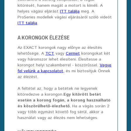
kitörését, hanem magát a motort is kíméli. A
helyes vágási eljárást
ITT találja
meg. A
ProSeries modellek vágási eljárásáról szóló videót
ITT találja
.
A KORONGOK ÉLEZÉSE
Az EXACT korongok nagy előnye az élesítés
lehetősége. A
TCT
vagy
Cermet
korongokat két
vagy háromszor lehet élesíteni. Élesítesse a
korongot helyi szakemberrel - köszörűssel.
Vegye
fel velünk a kapcsolatot,
és mi biztosítjuk Önnek
az élezést.
A feltétel az, hogy a betétek ne legyenek
kitöredezve a korongon.
Egy kitörött betét
esetén a korong fogán, a korong használható
és köszörülhető-élezhető.
Ha a vágás során 2
vagy több egymást követő fog sérül, akkor a
használat vagy az élezés nem lehetséges.