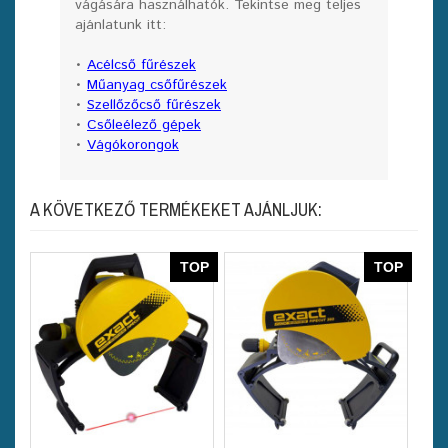
vágására használhatók. Tekintse meg teljes
ajánlatunk itt:
•
Acélcső fűrészek
•
Műanyag csőfűrészek
•
Szellőzőcső fűrészek
•
Csőleélező gépek
•
Vágókorongok
A KÖVETKEZŐ TERMÉKEKET AJÁNLJUK:
TOP
TOP