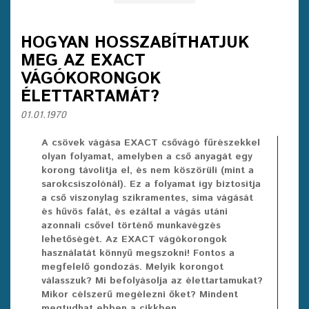
HOGYAN HOSSZABÍTHATJUK
MEG AZ EXACT
VÁGÓKORONGOK
ÉLETTARTAMÁT?
01.01.1970
A csövek vágása EXACT csővágó fűrészekkel
olyan folyamat, amelyben a cső anyagát egy
korong távolítja el, és nem köszörüli (mint a
sarokcsiszolónál). Ez a folyamat így biztosítja
a cső viszonylag szikramentes, sima vágását
és hűvös falát, és ezáltal a vágás utáni
azonnali csővel történő munkavégzés
lehetőségét. Az EXACT vágókorongok
használatát könnyű megszokni! Fontos a
megfelelő gondozás. Melyik korongot
válasszuk? Mi befolyásolja az élettartamukat?
Mikor célszerű megélezni őket? Mindent
megtudhat ebben a cikkben.