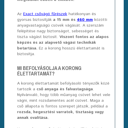
Az
Exact csővágó fűrészek
hatékonyan és
gyorsas biztosítják
a 15 mm és
460 mm
közötti
anyagvastagságú csövek vágását. A szerszám
felépítése nagy biztonságot, sebességet és
tiszta vágást biztosít.
Viszont fontos az alapos
képzés és az alapvető vágási technikák
betartása.
Ez a korong hosszú élettartamát is
biztosítja.
MI BEFOLYÁSOLJA A KORONG
ÉLETTARTAMÁT?
A korong élettartamát befolyásoló tényezők közé
tartozik a
cső anyaga és falvastagsága
.
Nyilvánvaló, hogy több műanyag csövet lehet vele
vágni, mint rozsdamentes acél csövet. Maga a
cső állapota is fontos szerepet játszik, például a
rozsda, hegesztési varratok, tisztaság vagy
annak ovalitása.