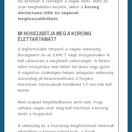
Ha azonban a csővágót a vágás előtt, alatt és
után megfelelően kezelte, akkor a
korong
élettartama több tíz vágással
meghosszabbítható
.
MI HOSSZABÍTJA MEG A KORONG
ÉLETTARTAMÁT?
A legfontosabb tényező a vágási sebesség.
Bevágáskor és az EXACT vágó mozgatásakor ki
kell választani a megfelelő sebességet. A fűrész
előre mozgatása nem lehet túl lassú vagy gyors.
A vágáshoz szükséges helyes adagolási sebesség
viszonylag jól beazonosítható a forgács
méretével. Hosszuknak körülbelül 1-2 mm-nek kell
lennie.
Nem szabad megfeledkeznie arról sem, hogy
néhány vágás után meg kell tisztítani a korong
terét a forgácstól.
A sebesség és a tisztaság megőrzésével nemcsak
elkerülheti a korong tompítását, a fogak