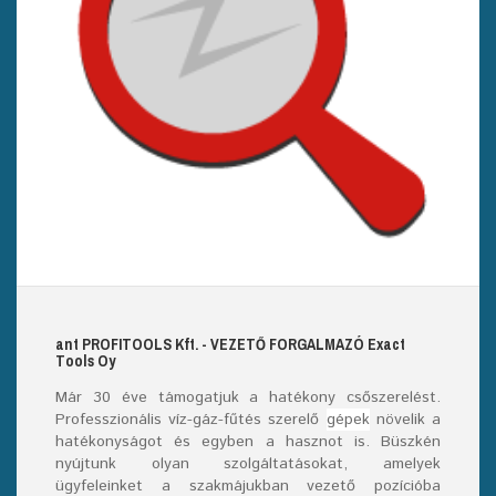
ant
PROFITOOLS
Kft.
- VEZETŐ FORGALMAZÓ E
xact
T
ools
O
y
Már
30
éve támogatjuk a hatékony csőszerelést.
Professzionális víz-gáz-fűtés szerelő
gépek
növelik a
hatékonyságot és egyben a hasznot is. Büszkén
nyújtunk olyan szolgáltatásokat, amelyek
ügyfeleinket a szakmájukban vezető pozícióba