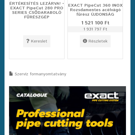
ÉRTÉKESÍTÉS LEZÁRVA! •
EXACT PipeCut 360 INOX
EXACT PipeCut 280 PRO
Rozsdamentes acélvágó
SERIES CSŐDARABOLÓ
fűrész ÚJDONSÁG
FŰRÉSZGÉP
1 521 100 Ft
1 931 797 Ft
Kereslet
Részletek
Szervíz formanyomtatvány