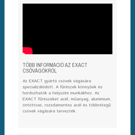
TÖBB INFORMÁCIÓ AZ EXACT
CSŐVÁGÓKRÓL
Az EXACT gyártó csövek vágására
specializálódott. A fűrészek könnyűek és
hordozhatók a helyszíni munkákhoz. Az
EXACT fűrészeket acél, műanyag, alumínium,
öntöttvas, rozsdamentes acél és többrétegű
csövek vágására tervezték.