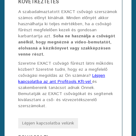
KÖVETKEZTETÉS
A szabadalmaztatott EXACT csővágó szerszámok
számos előnyt kínálnak. Minden előnyét akkor
használhatja ki teljes mértékben, ha a csővágó
fűrészt megfelelően kezeli és gondosan
karbantartja azt.
Soha ne használja a csővágót
anélkül, hogy megnézné a video-bemutatót,
elolvasná a kézikönyvet vagy szakképzésen
venne részt.
Szeretne EXACT csővágó fűrészt látni működés
közben? Szeretné tudni, hogy ez a megfelelő
csővágási megoldás az Ön számára?
Lépjen
kapcsolatba az ant Profitools Kft-vel
és
szakembereink tanácsot adnak Önnek.
Bemutatják az EXACT csővágókat és segítenek
kiválasztani a cső- és vízvezetékszerelő
szerszámokat.
Lépjen kapcsolatba velünk