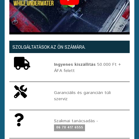
SZOLGÁLTATÁSOK AZ ÖN SZÁMÁRA.
Ingyenes kiszállítás
50.000 Ft +
ÁFA felett
Garanciális és garancián túli
szerviz
Szakmai tanácsadás -
06 70 417 6555