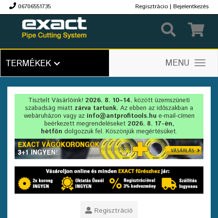
06706551735
Regisztrácio
|
Bejelentkezés
Ft
MENU
TERMÉKEK
Tisztelt Vásárlóink!
2026. 8. 10–14.
között üzemszüneti
szabadság miatt
zárva tartunk.
Az ebben az időszakban a
webáruházon vagy az
info@antprofitools.hu
e-mail-címen
beérkezett megrendeléseket
2026. 8. 17-én,
hétfőn
dolgozzuk fel. Köszönjük megértésüket.
Regisztráció